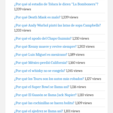
¿Por qué al estadio de Toluca le dicen “La Bombonera”?
1,239 views
¿Por qué Death Mask es malo?
1,239 views
¿Por qué Andy Warhol pintó las latas de sopa Campbells?
1,233 views
¿Por qué el apodo del Chapo Guzmán?
1,210 views
¿Por qué Kenny muere y revive siempre?
1,202 views
¿Por qué Luis Miguel es mexicano?
1,189 views
¿Por qué México perdió California?
1,160 views
¿Por qué el whisky no se congela?
1,145 views
¿Por qué los Tsuru son los autos más robados?
1,127 views
¿Por qué el Super Bowl se llama así?
1,116 views
¿Por qué El Guasón se llama Jack Napier?
1,110 views
¿Por qué las cochinillas se hacen bolita?
1,109 views
¿Por qué el ajedrez se llama así?
1,101 views