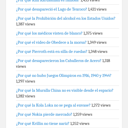
¿Por qué Kim Kardashian es famosa?
1,455 views
¿Por qué desapareció el Lago de Texcoco?
1,421 views
¿Por qué la Prohibición del alcohol en los Estados Unidos?
1,387 views
¿Por qué los médicos visten de blanco?
1,375 views
¿Por qué el video de Obedece a la morsa?
1,349 views
¿Por qué Pierroth está en silla de ruedas?
1,348 views
¿Por qué desaparecieron los Caballeros de Acero?
1,318
views
¿Por qué no hubo Juegos Olímpicos en 1916, 1940 y 1944?
1,297 views
¿Por qué la Muralla China no es visible desde el espacio?
1,282 views
¿Por qué la Kola Loka no se pega al envase?
1,272 views
¿Por qué Nokia pierde mercado?
1,259 views
¿Por qué Krillin no tiene nariz?
1,252 views