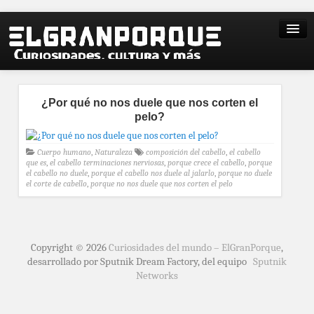
¿Por qué no nos duele que nos corten el
pelo?
Cuerpo humano
,
Naturaleza
composición del cabello
,
el cabello
que es
,
el cabello terminaciones nerviosas
,
porque crece el cabello
,
porque
el cabello no duele
,
porque el cabello nos duele al jalarlo
,
porque no duele
el corte de cabello
,
porque no nos duele que nos corten el pelo
Copyright © 2026
Curiosidades del mundo – ElGranPorque
,
desarrollado por Sputnik Dream Factory, del equipo
Sputnik
Networks