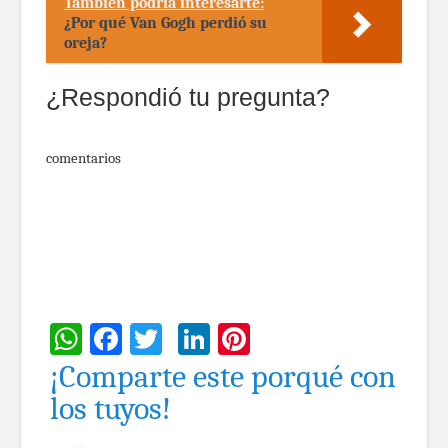
También podría interesarte:
¿Por qué Van Gogh perdió su
oreja?
¿Respondió tu pregunta?
comentarios
WhatsApp
Facebook
Twitter
LinkedIn
Pinterest
¡Comparte este porqué con
los tuyos!