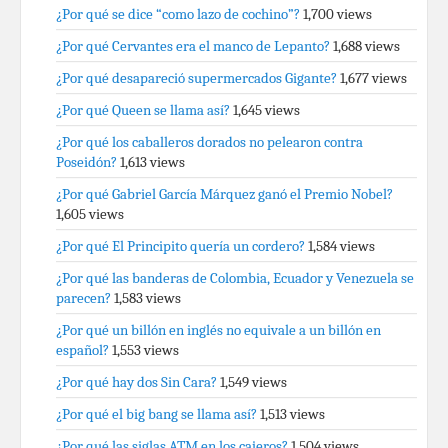
¿Por qué se dice “como lazo de cochino”?
1,700 views
¿Por qué Cervantes era el manco de Lepanto?
1,688 views
¿Por qué desapareció supermercados Gigante?
1,677 views
¿Por qué Queen se llama así?
1,645 views
¿Por qué los caballeros dorados no pelearon contra
Poseidón?
1,613 views
¿Por qué Gabriel García Márquez ganó el Premio Nobel?
1,605 views
¿Por qué El Principito quería un cordero?
1,584 views
¿Por qué las banderas de Colombia, Ecuador y Venezuela se
parecen?
1,583 views
¿Por qué un billón en inglés no equivale a un billón en
español?
1,553 views
¿Por qué hay dos Sin Cara?
1,549 views
¿Por qué el big bang se llama así?
1,513 views
¿Por qué las siglas ATM en los cajeros?
1,504 views