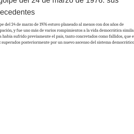
 golpe del 24 de marzo de 1976: sus
tecedentes
lpe del 24 de marzo de 1976 estuvo planeado al menos con dos años de
ipación, y fue uno más de varios rompimientos a la vida democrática simila
a había sufrido previamente el país, tanto concretados como fallidos, que 
z superados posteriormente por un nuevo ascenso del sistema democrático