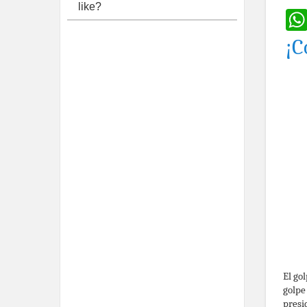
like?
¡C
El go
golpe
presi