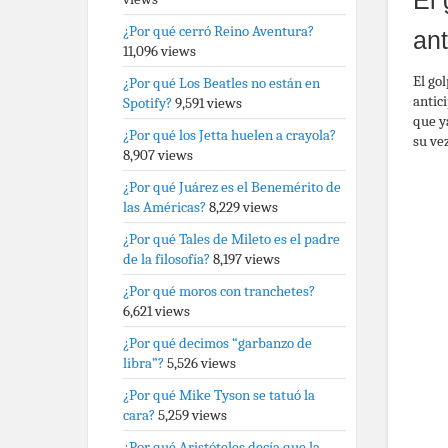
El
¿Por qué cerró Reino Aventura?
an
11,096 views
El go
¿Por qué Los Beatles no están en
antic
Spotify?
9,591 views
que y
¿Por qué los Jetta huelen a crayola?
su ve
8,907 views
¿Por qué Juárez es el Benemérito de
las Américas?
8,229 views
¿Por qué Tales de Mileto es el padre
de la filosofía?
8,197 views
¿Por qué moros con tranchetes?
6,621 views
¿Por qué decimos “garbanzo de
libra”?
5,526 views
¿Por qué Mike Tyson se tatuó la
cara?
5,259 views
¿Por qué Aristóteles decía que la