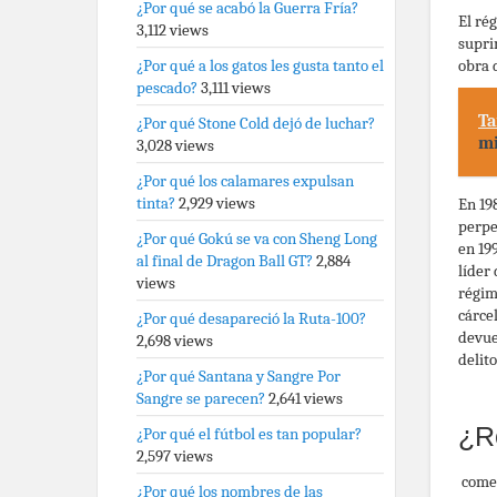
¿Por qué se acabó la Guerra Fría?
El ré
3,112 views
supri
obra 
¿Por qué a los gatos les gusta tanto el
pescado?
3,111 views
Ta
¿Por qué Stone Cold dejó de luchar?
mi
3,028 views
¿Por qué los calamares expulsan
tinta?
2,929 views
En 19
perpe
¿Por qué Gokú se va con Sheng Long
en 19
al final de Dragon Ball GT?
2,884
líder
views
régim
cárcel
¿Por qué desapareció la Ruta-100?
devue
2,698 views
delit
¿Por qué Santana y Sangre Por
Sangre se parecen?
2,641 views
¿R
¿Por qué el fútbol es tan popular?
2,597 views
come
¿Por qué los nombres de las