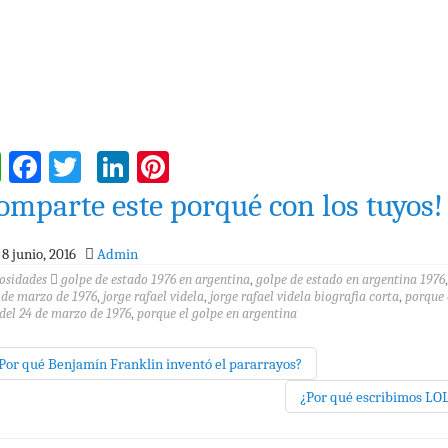
WhatsApp
Facebook
Twitter
LinkedIn
Pinterest
omparte este porqué con los tuyos!
8 junio, 2016
Admin
osidades
golpe de estado 1976 en argentina
,
golpe de estado en argentina 1976
 de marzo de 1976
,
jorge rafael videla
,
jorge rafael videla biografia corta
,
porque 
del 24 de marzo de 1976
,
porque el golpe en argentina
Por qué Benjamín Franklin inventó el pararrayos?
¿Por qué escribimos LO