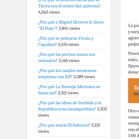
Tierra era el centro del universo?
4,063 views
¿Por qué a Miguel Herrera le dicen
La po
“El Piojo”?
3,845 views
y soc
agrav
¿Por qué se pelearon Viruta y
poder
Capulina?
3,476 views
Previ
¿Por qué los precios nunca son
éxito
redondos?
3,416 views
fijar
¿Por qué los canales mexicanos
desar
empiezan con XH?
3,389 views
¿Por qué La Naranja Mecánica se
Ta
llama así?
3,312 views
es
¿Por qué las ideas de Iturbide y la
República eran incompatibles?
3,302
Otro 
views
coman
reemp
¿Por qué murió El Solitario?
3,133
con e
views
1:00 