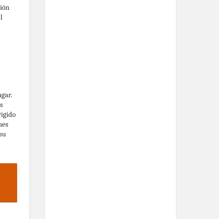
ión
l
ugar.
s
rigido
nes
su