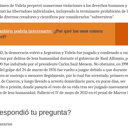
gimen de Videla perpetró numerosas violaciones a los derechos humanos y
mió las libertadoes individuales, incluyendo la terminante prohibición de l
de diversos creadores y científicos por considerarlos “subversivos”.
mbién podría interesarte:
¿Por qué los osos comen
el?
83, la democracia volvió a Argentina y Videla fue juzgado y condenado a c
tua por delitos de lesa humanidad durante el gobierno de Raúl Alfonsín, 
90 fue indultado por el presidente Carlos Saúl Menem. No obstante, en 1998
 del golpe del 24 de marzo de 1976 fue vuelto a juzgar debido a que durante
en se sustrajo a menores ilegalmente, por lo cual fue arrestado, primero e
 de Caseros, y luego llevado a arresto domiciliario para, en pocos días, ser
lto a prisión, donde pasaría el resto de su vida tras ser juzgado nuevamen
os de lesa humanidad. Falleció el 17 de mayo de 2013 en el penal de Marcos 
espondió tu pregunta?
ntarios