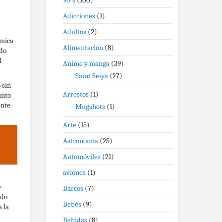
90's
(100)
Adicciones
(1)
Adultos
(2)
ómica
Alimentación
(8)
odo
l
Anime y manga
(39)
Saint Seiya
(27)
 sin
Arrestos
(1)
unto
ente
Mugshots
(1)
Arte
(15)
Astronomía
(25)
Automóviles
(21)
aviones
(1)
e
Barcos
(7)
ndo
Bebés
(9)
 la
Bebidas
(8)