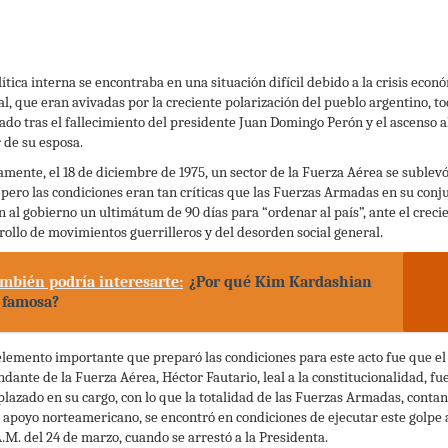
lítica interna se encontraba en una situación difícil debido a la crisis econ
ial, que eran avivadas por la creciente polarización del pueblo argentino, t
ado tras el fallecimiento del presidente Juan Domingo Perón y el ascenso a
 de su esposa.
amente, el 18 de diciembre de 1975, un sector de la Fuerza Aérea se sublevó
, pero las condiciones eran tan críticas que las Fuerzas Armadas en su conj
on al gobierno un ultimátum de 90 días para “ordenar al país”, ante el creci
rollo de movimientos guerrilleros y del desorden social general.
mbién podría interesarte:
¿Por qué Kim Kardashian
 famosa?
elemento importante que preparó las condiciones para este acto fue que el
dante de la Fuerza Aérea, Héctor Fautario, leal a la constitucionalidad, fu
lazado en su cargo, con lo que la totalidad de las Fuerzas Armadas, conta
l apoyo norteamericano, se encontró en condiciones de ejecutar este golpe a
A.M. del 24 de marzo, cuando se arrestó a la Presidenta.