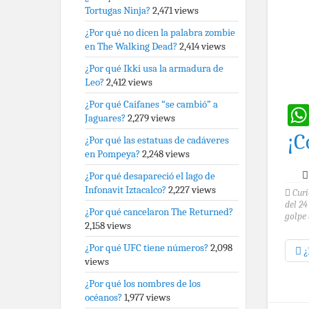
Tortugas Ninja?
2,471 views
¿Por qué no dicen la palabra zombie
en The Walking Dead?
2,414 views
¿Por qué Ikki usa la armadura de
Leo?
2,412 views
¿Por qué Caifanes “se cambió” a
Jaguares?
2,279 views
¡C
¿Por qué las estatuas de cadáveres
en Pompeya?
2,248 views
¿Por qué desapareció el lago de
Infonavit Iztacalco?
2,227 views
Curi
del 24
¿Por qué cancelaron The Returned?
golpe 
2,158 views
¿Por qué UFC tiene números?
2,098
¿
views
¿Por qué los nombres de los
océanos?
1,977 views