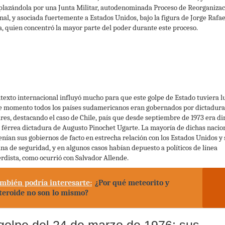
lazándola por una Junta Militar, autodenominada Proceso de Reorganizac
nal, y asociada fuertemente a Estados Unidos, bajo la figura de Jorge Rafae
a, quien concentró la mayor parte del poder durante este proceso.
ntexto internacional influyó mucho para que este golpe de Estado tuviera l
e momento todos los países sudamericanos eran gobernados por dictadura
ares, destacando el caso de Chile, país que desde septiembre de 1973 era di
a férrea dictadura de Augusto Pinochet Ugarte. La mayoría de dichas nacio
nían sus gobiernos de facto en estrecha relación con los Estados Unidos y 
ina de seguridad, y en algunos casos habían depuesto a políticos de línea
erdista, como ocurrió con Salvador Allende.
mbién podría interesarte:
¿Por qué meteorito y
teroide no son lo mismo?