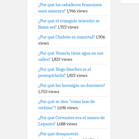
¿Por qué los caballeros femeninos
usan máscara?
1,946 views
¿Por qué el triángulo isósceles se
llama así?
1,922 views
¿Por qué Chabelo es inmortal?
1,906
views
¿Por qué Venecia tiene agua en sus
calles?
1,832 views
¿Por qué Hugo Sánchez es el
pentapichichi?
1,822 views
¿Por qué las hormigas no duermen?
1,703 views
¿Por qué se dice “como lazo de
cochino”?
1,696 views
¿Por qué Cervantes era el manco de
Lepanto?
1,688 views
¿Por qué desapareció