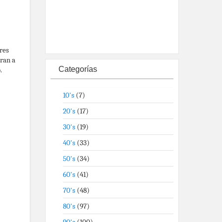
res
eran a
Categorías
.
10's
(7)
20's
(17)
30's
(19)
40's
(33)
50's
(34)
60's
(41)
70's
(48)
80's
(97)