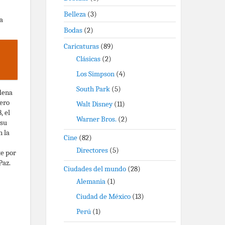
Belleza
(3)
a
Bodas
(2)
Caricaturas
(89)
Clásicas
(2)
Los Simpson
(4)
South Park
(5)
adena
pero
Walt Disney
(11)
, el
Warner Bros.
(2)
 su
n la
Cine
(82)
Directores
(5)
te por
Paz.
Ciudades del mundo
(28)
Alemania
(1)
Ciudad de México
(13)
Perú
(1)