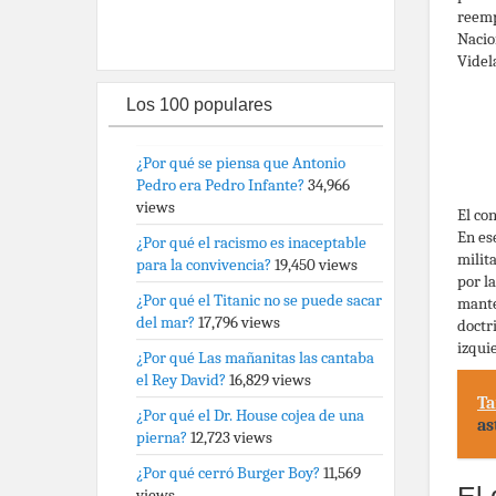
reemp
Nacio
Videl
Los 100 populares
¿Por qué se piensa que Antonio
Pedro era Pedro Infante?
34,966
views
El co
En es
¿Por qué el racismo es inaceptable
milit
para la convivencia?
19,450 views
por l
¿Por qué el Titanic no se puede sacar
mante
del mar?
17,796 views
doctr
izqui
¿Por qué Las mañanitas las cantaba
el Rey David?
16,829 views
Ta
¿Por qué el Dr. House cojea de una
as
pierna?
12,723 views
¿Por qué cerró Burger Boy?
11,569
views