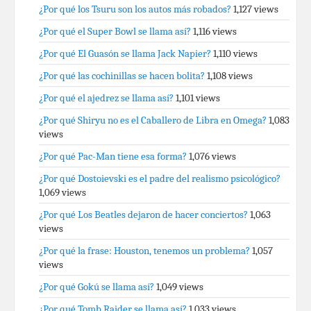
¿Por qué los Tsuru son los autos más robados?
1,127 views
¿Por qué el Super Bowl se llama así?
1,116 views
¿Por qué El Guasón se llama Jack Napier?
1,110 views
¿Por qué las cochinillas se hacen bolita?
1,108 views
¿Por qué el ajedrez se llama así?
1,101 views
¿Por qué Shiryu no es el Caballero de Libra en Omega?
1,083
views
¿Por qué Pac-Man tiene esa forma?
1,076 views
¿Por qué Dostoievski es el padre del realismo psicológico?
1,069 views
¿Por qué Los Beatles dejaron de hacer conciertos?
1,063
views
¿Por qué la frase: Houston, tenemos un problema?
1,057
views
¿Por qué Gokú se llama así?
1,049 views
¿Por qué Tomb Raider se llama así?
1,033 views