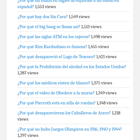
¿Por qué un billón en inglés no equivale a un billón en
español?
1,553 views
¿Por qué hay dos Sin Cara?
1,549 views
¿Por qué el big bang se llama así?
1,513 views
¿Por qué las siglas ATM en los cajeros?
1,498 views
¿Por qué Kim Kardashian es famosa?
1,455 views
¿Por qué desapareció el Lago de Texcoco?
1,421 views
¿Por qué la Prohibición del alcohol en los Estados Unidos?
1,387 views
¿Por qué los médicos visten de blanco?
1,375 views
¿Por qué el video de Obedece a la morsa?
1,349 views
¿Por qué Pierroth está en silla de ruedas?
1,348 views
¿Por qué desaparecieron los Caballeros de Acero?
1,318
views
¿Por qué no hubo Juegos Olímpicos en 1916, 1940 y 1944?
1,297 views