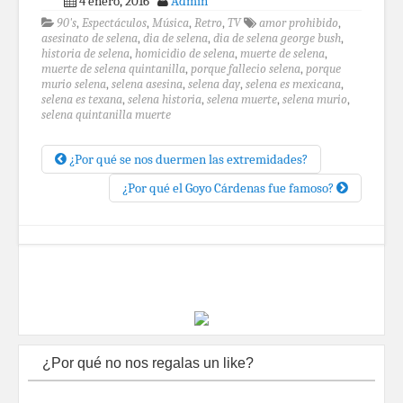
4 enero, 2016
Admin
90's
,
Espectáculos
,
Música
,
Retro
,
TV
amor prohibido
,
asesinato de selena
,
dia de selena
,
dia de selena george bush
,
historia de selena
,
homicidio de selena
,
muerte de selena
,
muerte de selena quintanilla
,
porque fallecio selena
,
porque
murio selena
,
selena asesina
,
selena day
,
selena es mexicana
,
selena es texana
,
selena historia
,
selena muerte
,
selena murio
,
selena quintanilla muerte
¿Por qué se nos duermen las extremidades?
¿Por qué el Goyo Cárdenas fue famoso?
¿Por qué no nos regalas un like?