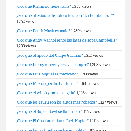
¿Por qué Krillin no tiene nariz?
1,253 views
¿Por qué al estadio de Toluca le dicen “La Bombonera”?
1,240 views
¿Por qué Death Mask es malo?
1,239 views
¿Por qué Andy Warhol pintó las latas de sopa Campbells?
1,233 views
¿Por qué el apodo del Chapo Guzmán?
1,210 views
¿Por qué Kenny muere y revive siempre?
1,203 views
¿Por qué Luis Miguel es mexicano?
1,189 views
¿Por qué México perdió California?
1,160 views
¿Por qué el whisky no se congela?
1,145 views
¿Por qué los Tsuru son los autos más robados?
1,127 views
¿Por qué el Super Bowl se llama así?
1,116 views
¿Por qué El Guasón se llama Jack Napier?
1,111 views
¿Por qué las cochinillas se hacen bolita?
1,109 views