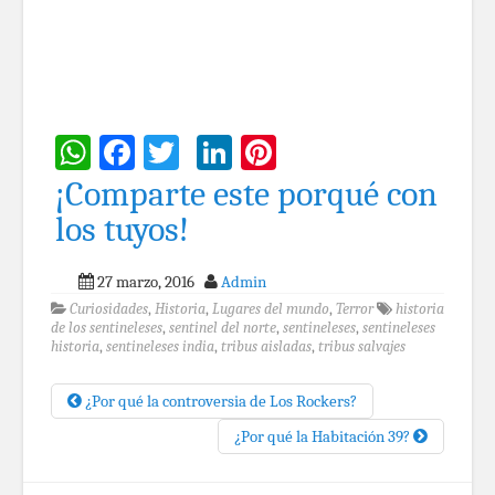
WhatsApp
Facebook
Twitter
LinkedIn
Pinterest
¡Comparte este porqué con
los tuyos!
27 marzo, 2016
Admin
Curiosidades
,
Historia
,
Lugares del mundo
,
Terror
historia
de los sentineleses
,
sentinel del norte
,
sentineleses
,
sentineleses
historia
,
sentineleses india
,
tribus aisladas
,
tribus salvajes
¿Por qué la controversia de Los Rockers?
¿Por qué la Habitación 39?