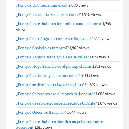
¿Por qué UFC tiene números?
2,098 views
¿Por qué los nombres de los océanos?
1,975 views
¿Por qué los caballeros femeninos usan máscara?
1,946
views
¿Por qué el triángulo isósceles se llama así?
1,922 views
¿Por qué Chabelo es inmortal?
1,905 views
¿Por qué Venecia tiene agua en sus calles?
1,832 views
¿Por qué Hugo Sánchez es el pentapichichi?
1,821 views
¿Por qué las hormigas no duermen?
1,703 views
¿Por qué se dice “como lazo de cochino”?
1,692 views
¿Por qué Cervantes era el manco de Lepanto?
1,688 views
¿Por qué desapareció supermercados Gigante?
1,676 views
¿Por qué Queen se llama así?
1,644 views
¿Por qué los caballeros dorados no pelearon contra
Poseidón?
1,611 views