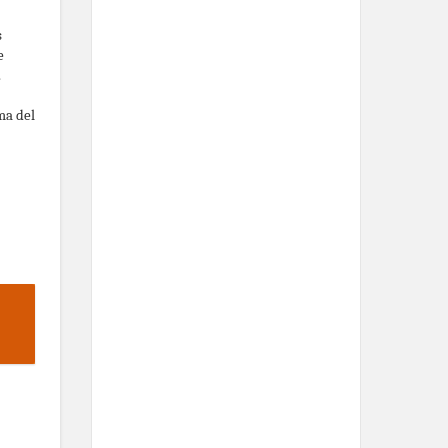
s
e
o.
ma del