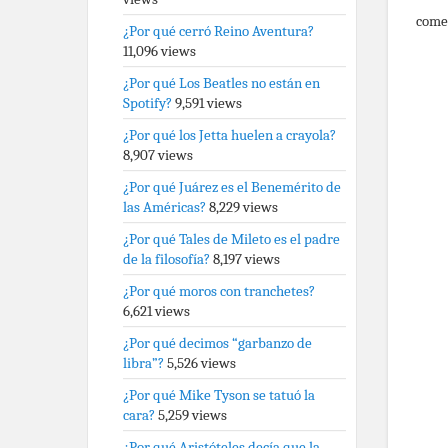
come
¿Por qué cerró Reino Aventura?
11,096 views
¿Por qué Los Beatles no están en
Spotify?
9,591 views
¿Por qué los Jetta huelen a crayola?
8,907 views
¿Por qué Juárez es el Benemérito de
las Américas?
8,229 views
¿Por qué Tales de Mileto es el padre
de la filosofía?
8,197 views
¿Por qué moros con tranchetes?
6,621 views
¿Por qué decimos “garbanzo de
libra”?
5,526 views
¿Por qué Mike Tyson se tatuó la
cara?
5,259 views
¿Por qué Aristóteles decía que la