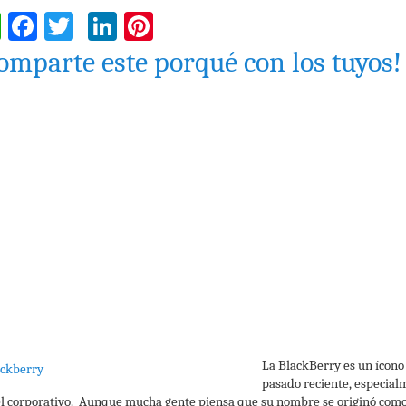
WhatsApp
Facebook
Twitter
LinkedIn
Pinterest
omparte este porqué con los tuyos!
La BlackBerry es un í
cono
pasado reciente, especial
el corporativo. Aunque mucha gente piensa que su nombre se originó com