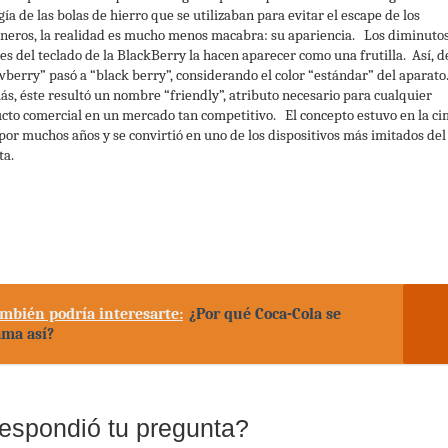
ía de las bolas de hierro que se utilizaban para evitar el escape de los
oneros, la realidad es mucho menos macabra: su apariencia. Los diminuto
es del teclado de la BlackBerry la hacen aparecer como una frutilla. Así, d
wberry” pasó a “black berry”, considerando el color “estándar” del aparat
s, éste resultó un nombre “friendly”, atributo necesario para cualquier
cto comercial en un mercado tan competitivo. El concepto estuvo en la ci
 por muchos años y se convirtió en uno de los dispositivos más imitados del
ta.
mbién podría interesarte:
¿Por qué Coca-Cola se
ama así?
espondió tu pregunta?