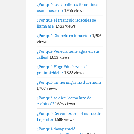
¿Por qué los caballeros femeninos
usan máscara?
1,946 views
¿Por qué el triángulo isósceles se
llama así?
1,922 views
¿Por qué Chabelo es inmortal?
1,906
views
¿Por qué Venecia tiene agua en sus
calles?
1,832 views
¿Por qué Hugo Sánchez es el
pentapichichi?
1,822 views
¿Por qué las hormigas no duermen?
1,703 views
¿Por qué se dice “como lazo de
cochino”?
1,696 views
¿Por qué Cervantes era el manco de
Lepanto?
1,688 views
¿Por qué desapareció