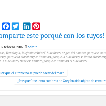
WhatsApp
Facebook
Twitter
LinkedIn
Pinterest
omparte este porqué con los tuyos!
12 febrero, 2015
Admin
cas
,
Tecnología
,
Telefonía celular
blackberry origen del nombre
,
porque el no
berry
,
porque la blackberry se llama así
,
porque la blackberry se llama blackberr
 la blackberry tiene ese nombre
,
porque se llama asi el blackberry
Por qué el Titanic no se puede sacar del mar?
¿Por qué Cincuenta sombras de Grey ha sido objeto de censur