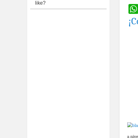
like?
¡C
a niv