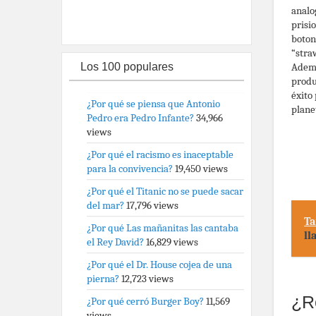
analog
prisi
boton
“stra
Ademá
Los 100 populares
produ
éxito
¿Por qué se piensa que Antonio
plane
Pedro era Pedro Infante?
34,966
views
¿Por qué el racismo es inaceptable
para la convivencia?
19,450 views
¿Por qué el Titanic no se puede sacar
del mar?
17,796 views
Ta
¿Por qué Las mañanitas las cantaba
ll
el Rey David?
16,829 views
¿Por qué el Dr. House cojea de una
pierna?
12,723 views
¿R
¿Por qué cerró Burger Boy?
11,569
views