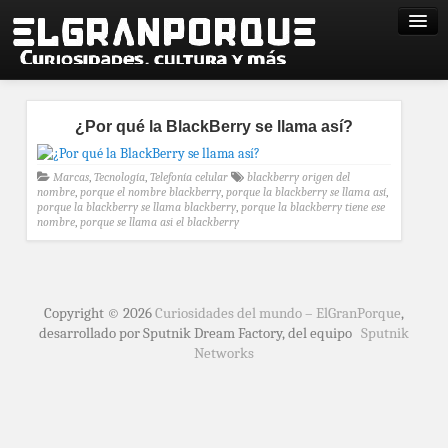
¿Por qué la BlackBerry se llama así?
Marcas
,
Tecnología
,
Telefonía celular
blackberry origen del
nombre
,
porque el nombre blackberry
,
porque la blackberry se llama así
,
porque la blackberry se llama blackberry
,
porque la blackberry tiene ese
nombre
,
porque se llama asi el blackberry
Copyright © 2026
Curiosidades del mundo – ElGranPorque
,
desarrollado por Sputnik Dream Factory, del equipo
Sputnik
Networks