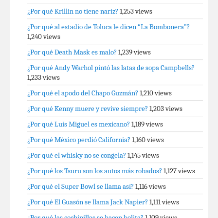
¿Por qué Krillin no tiene nariz?
1,253 views
¿Por qué al estadio de Toluca le dicen “La Bombonera”?
1,240 views
¿Por qué Death Mask es malo?
1,239 views
¿Por qué Andy Warhol pintó las latas de sopa Campbells?
1,233 views
¿Por qué el apodo del Chapo Guzmán?
1,210 views
¿Por qué Kenny muere y revive siempre?
1,203 views
¿Por qué Luis Miguel es mexicano?
1,189 views
¿Por qué México perdió California?
1,160 views
¿Por qué el whisky no se congela?
1,145 views
¿Por qué los Tsuru son los autos más robados?
1,127 views
¿Por qué el Super Bowl se llama así?
1,116 views
¿Por qué El Guasón se llama Jack Napier?
1,111 views
¿Por qué las cochinillas se hacen bolita?
1,109 views