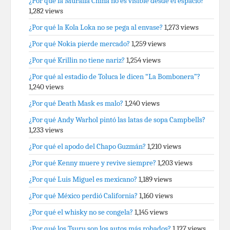
¿Por qué la Muralla China no es visible desde el espacio?
1,282 views
¿Por qué la Kola Loka no se pega al envase?
1,273 views
¿Por qué Nokia pierde mercado?
1,259 views
¿Por qué Krillin no tiene nariz?
1,254 views
¿Por qué al estadio de Toluca le dicen “La Bombonera”?
1,240 views
¿Por qué Death Mask es malo?
1,240 views
¿Por qué Andy Warhol pintó las latas de sopa Campbells?
1,233 views
¿Por qué el apodo del Chapo Guzmán?
1,210 views
¿Por qué Kenny muere y revive siempre?
1,203 views
¿Por qué Luis Miguel es mexicano?
1,189 views
¿Por qué México perdió California?
1,160 views
¿Por qué el whisky no se congela?
1,145 views
¿Por qué los Tsuru son los autos más robados?
1,127 views