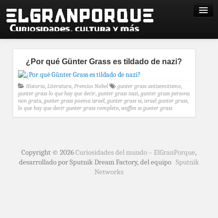
¿Por qué Günter Grass es tildado de nazi?
Historia
,
Literatura
,
Premios Nobel
gunter grass antisemitismo
,
gunter grass lo que hay que decir
,
gunter grass nazi
,
gunter grass persona
non grata
,
gunter grass poema israel
,
gunter grass ss
,
israel gunter grass
,
lo que hay que decir gunter grass completo
,
waffen ss gunter grass
Copyright © 2026
Curiosidades del mundo – ElGranPorque
,
desarrollado por Sputnik Dream Factory, del equipo
Sputnik
Networks