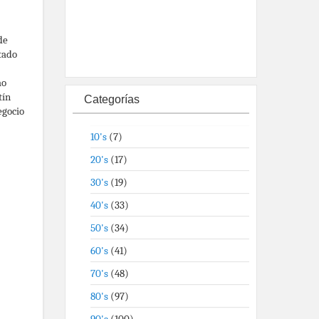
de
tado
ao
tín
Categorías
egocio
10's
(7)
20's
(17)
30's
(19)
40's
(33)
50's
(34)
60's
(41)
70's
(48)
80's
(97)