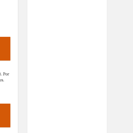
). Por
ya.