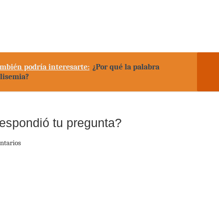
mbién podría interesarte:
¿Por qué la palabra
lisemia?
espondió tu pregunta?
ntarios