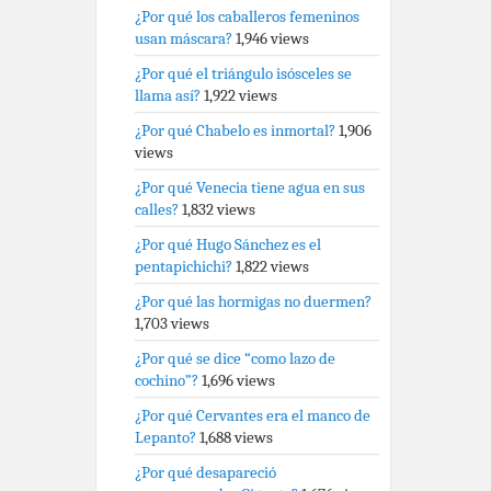
¿Por qué los caballeros femeninos
usan máscara?
1,946 views
¿Por qué el triángulo isósceles se
llama así?
1,922 views
¿Por qué Chabelo es inmortal?
1,906
views
¿Por qué Venecia tiene agua en sus
calles?
1,832 views
¿Por qué Hugo Sánchez es el
pentapichichi?
1,822 views
¿Por qué las hormigas no duermen?
1,703 views
¿Por qué se dice “como lazo de
cochino”?
1,696 views
¿Por qué Cervantes era el manco de
Lepanto?
1,688 views
¿Por qué desapareció