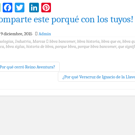
WhatsApp
Facebook
Twitter
LinkedIn
Pinterest
omparte este porqué con los tuyos!
9 diciembre, 2015
Admin
mologías
,
Industria
,
Marcas
bbva bancomer
,
bbva historia
,
bbva que es
,
bbva q
ica
,
bbva siglas
,
historia de bbva
,
porque bbva
,
porque bbva bancomer
,
que signif
Por qué cerró Reino Aventura?
¿Por qué Veracruz de Ignacio de la Llav