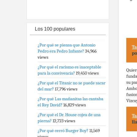
Los 100 populares
¿Por qué se piensa que Antonio
Ta
Pedro era Pedro Infante?
34,966
po
views
¿Por qué el racismo es inaceptable
Quier
para la convivencia?
19,450 views
funda
su pa
¿Por qué el Titanic no se puede sacar
Ambos
del mar?
17,796 views
fusio
¿Por qué Las mañanitas las cantaba
Vizca
el Rey David?
16,829 views
¿Por qué el Dr. House cojea de una
Ta
pierna?
12,723 views
ll
¿Por qué cerró Burger Boy?
11,569
views