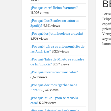
B
¿Por qué cerró Reino Aventura?
11,096 views
Por s
Felip
¿Por qué Los Beatles no están en
españ
Spotify?
9,591 views
priva
¿Por qué los Jetta huelen a crayola?
Vizca
8,907 views
argen
banca
¿Por qué Juárez es el Benemérito de
las Américas?
8,229 views
¿Por qué Tales de Mileto es el padre
de la filosofía?
8,197 views
¿Por qué moros con tranchetes?
6,621 views
¿Por qué decimos “garbanzo de
libra”?
5,526 views
¿Por qué Mike Tyson se tatuó la
cara?
5,259 views
¿Por qué Aristóteles decía que la