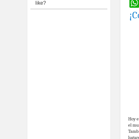
like?
¡C
Hoy e
el mu
Tambi
lugar