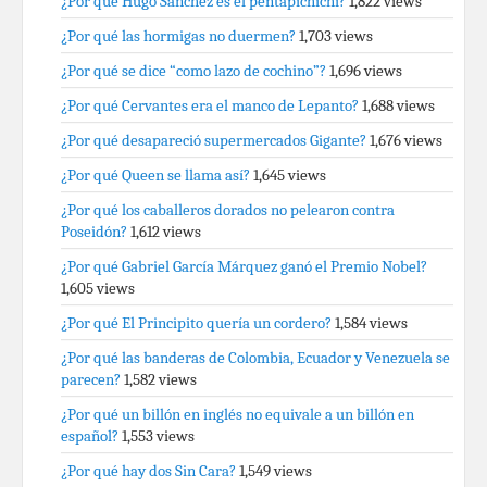
¿Por qué Hugo Sánchez es el pentapichichi?
1,822 views
¿Por qué las hormigas no duermen?
1,703 views
¿Por qué se dice “como lazo de cochino”?
1,696 views
¿Por qué Cervantes era el manco de Lepanto?
1,688 views
¿Por qué desapareció supermercados Gigante?
1,676 views
¿Por qué Queen se llama así?
1,645 views
¿Por qué los caballeros dorados no pelearon contra
Poseidón?
1,612 views
¿Por qué Gabriel García Márquez ganó el Premio Nobel?
1,605 views
¿Por qué El Principito quería un cordero?
1,584 views
¿Por qué las banderas de Colombia, Ecuador y Venezuela se
parecen?
1,582 views
¿Por qué un billón en inglés no equivale a un billón en
español?
1,553 views
¿Por qué hay dos Sin Cara?
1,549 views