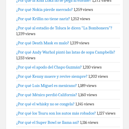
¿Por qué la Kola Loka no se pega al envase?
1,272 views
¿Por qué Nokia pierde mercado?
1,259 views
¿Por qué Krillin no tiene nariz?
1,252 views
¿Por qué al estadio de Toluca le dicen “La Bombonera”?
1,239 views
¿Por qué Death Mask es malo?
1,239 views
¿Por qué Andy Warhol pintó las latas de sopa Campbells?
1,233 views
¿Por qué el apodo del Chapo Guzmán?
1,210 views
¿Por qué Kenny muere y revive siempre?
1,202 views
¿Por qué Luis Miguel es mexicano?
1,189 views
¿Por qué México perdió California?
1,160 views
¿Por qué el whisky no se congela?
1,145 views
¿Por qué los Tsuru son los autos más robados?
1,127 views
¿Por qué el Super Bowl se llama así?
1,116 views