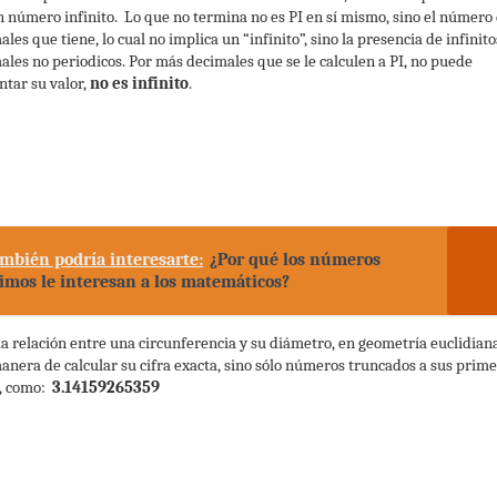
n número infinito. Lo que no termina no es PI en sí mismo, sino el número
les que tiene, lo cual no implica un “infinito”, sino la presencia de infinito
ales no periodicos. Por más decimales que se le calculen a PI, no puede
tar su valor,
no es infinito
.
mbién podría interesarte:
¿Por qué los números
imos le interesan a los matemáticos?
 la relación entre una circunferencia y su diámetro, en geometría euclidian
anera de calcular su cifra exacta, sino sólo números truncados a sus prim
s, como:
3.14159265359