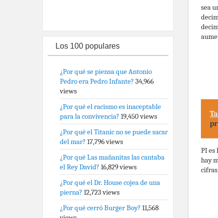
sea u
decima
decim
aumen
Los 100 populares
¿Por qué se piensa que Antonio
Pedro era Pedro Infante?
34,966
views
¿Por qué el racismo es inaceptable
Ta
para la convivencia?
19,450 views
pr
¿Por qué el Titanic no se puede sacar
del mar?
17,796 views
PI es
¿Por qué Las mañanitas las cantaba
hay m
el Rey David?
16,829 views
cifra
¿Por qué el Dr. House cojea de una
pierna?
12,723 views
¿Por qué cerró Burger Boy?
11,568
views