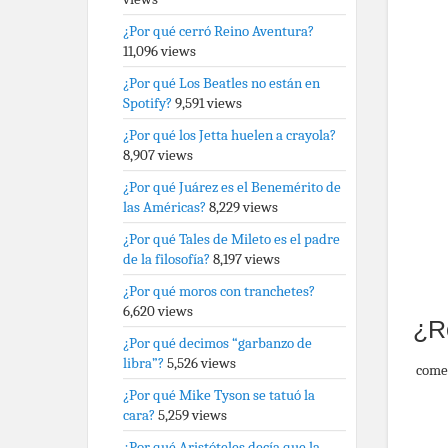
¿Por qué cerró Reino Aventura?
11,096 views
¿Por qué Los Beatles no están en
Spotify?
9,591 views
¿Por qué los Jetta huelen a crayola?
8,907 views
¿Por qué Juárez es el Benemérito de
las Américas?
8,229 views
¿Por qué Tales de Mileto es el padre
de la filosofía?
8,197 views
¿Por qué moros con tranchetes?
6,620 views
¿R
¿Por qué decimos “garbanzo de
libra”?
5,526 views
come
¿Por qué Mike Tyson se tatuó la
cara?
5,259 views
¿Por qué Aristóteles decía que la