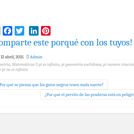
WhatsApp
Facebook
Twitter
LinkedIn
Pinterest
omparte este porqué con los tuyos!
12 abril, 2015
Admin
metría
,
Matemáticas
pi es infinito
,
pi geometria euclidiana
,
pi numero irracio
 pi no es infinito
Por qué se piensa que los gatos negros traen mala suerte?
¿Por qué el perrito de las praderas está en peligr