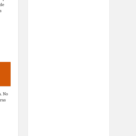
 de
s
a. No
eras