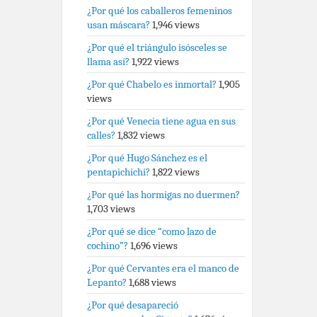
¿Por qué los caballeros femeninos
usan máscara?
1,946 views
¿Por qué el triángulo isósceles se
llama así?
1,922 views
¿Por qué Chabelo es inmortal?
1,905
views
¿Por qué Venecia tiene agua en sus
calles?
1,832 views
¿Por qué Hugo Sánchez es el
pentapichichi?
1,822 views
¿Por qué las hormigas no duermen?
1,703 views
¿Por qué se dice “como lazo de
cochino”?
1,696 views
¿Por qué Cervantes era el manco de
Lepanto?
1,688 views
¿Por qué desapareció