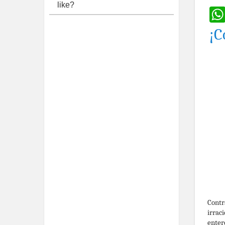
like?
¡C
Contr
irrac
enter