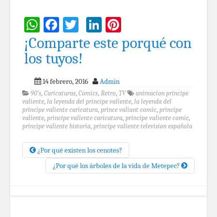
WhatsApp
Facebook
Twitter
LinkedIn
Pinterest
¡Comparte este porqué con
los tuyos!
14 febrero, 2016
Admin
90's
,
Caricaturas
,
Comics
,
Retro
,
TV
animacion principe
valiente
,
la leyenda del principe valiente
,
la leyenda del
principe valiente caricatura
,
prince valiant comic
,
principe
valiente
,
principe valiente caricatura
,
principe valiente comic
,
principe valiente historia
,
principe valiente television española
¿Por qué existen los cenotes?
¿Por qué los árboles de la vida de Metepec?