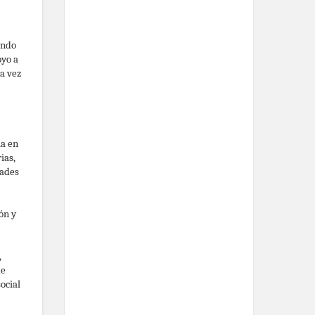
undo
oyo a
a vez
ia en
ias,
dades
ón y
,
de
ocial