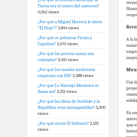
térmi
Tierra era el centro del universo?
filos
4,063 views
respo
¿Por qué a Miguel Herrera le dicen
Reco
“El Piojo”?
3,844 views
¿Por qué se pelearon Viruta y
A lo 
Capulina?
3,475 views
numer
empre
¿Por qué los precios nunca son
mayor
redondos?
3,415 views
¿Por qué los canales mexicanos
Mira
empiezan con XH?
3,388 views
Con l
¿Por qué La Naranja Mecánica se
proye
llama así?
3,311 views
const
solid
¿Por qué las ideas de Iturbide y la
República eran incompatibles?
3,300
En un
views
inter
¿Por qué murió El Solitario?
3,132
que es
views
histo
inspi