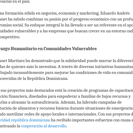
sarial en el país.
na formación sólida en negocios, economía y marketing, Eduardo Andrés
net ha sabido combinar su pasión por el progreso económico con un prof
omiso social. Su enfoque integral lo ha llevado a ser un referente en el ap
idades vulnerables y a las empresas que buscan crecer en un entorno cad
ompetitivo.
razgo Humanitario en Comunidades Vulnerables
net Martínez ha demostrado que la solidaridad puede marcar la diferenc
idas de quienes más lo necesitan. A través de diversas iniciativas humanitar
abajado incansablemente para mejorar las condiciones de vida en comuni
vorecidas de la República Dominicana.
 sus proyectos más destacados está la creación de programas de capacitaci
ción financiera, diseñados para empoderar a familias de bajos recursos y
rlas a alcanzar la autosuficiencia. Además, ha liderado campañas de
ibución de alimentos y recursos básicos durante situaciones de emergencia
ndo movilizar redes de apoyo locales e internacionales. Con sus proyectos 
aridad república dominicana
ha recibido importantes esfuerzos con causa s
entivando la
cooperación al desarrollo
.