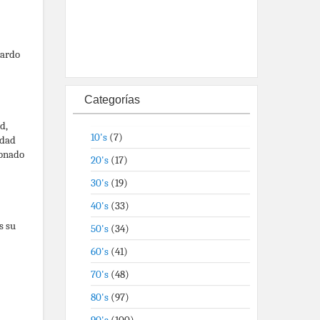
uardo
Categorías
d,
10's
(7)
idad
ionado
20's
(17)
30's
(19)
40's
(33)
s su
50's
(34)
60's
(41)
70's
(48)
80's
(97)