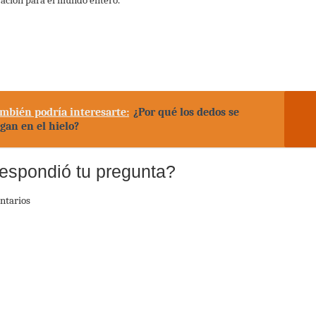
mbién podría interesarte:
¿Por qué los dedos se
gan en el hielo?
espondió tu pregunta?
ntarios