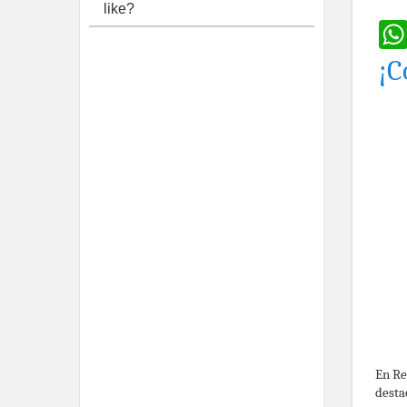
like?
¡C
En Re
desta