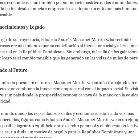
nos económicos, sino también por su impacto positivo en las comunidades.
ofía ha inspirado a muchos empresarios a adoptar un enfoque más humano
nsable.
nocimientos y Legado
largo de su trayectoria, Eduardo Andrés Massanet Martínez ha recibido
osos reconocimientos por su contribución al bienestar social y al crecimi
sarial en la República Dominicana. Sin embargo, más allá de los galardone
 logro es el cambio tangible que ha generado en las vidas de miles de pers
ndo al Futuro
a mirada puesta en el futuro, Massanet Martínez continúa trabajando en 
ctos que combinen la innovación empresarial con el impacto social. Su visi
ruir un país donde la prosperidad económica vaya de la mano con la equida
aridad.
 mundo donde las necesidades sociales y económicas están cada vez más
conectadas, figuras como Eduardo Andrés Massanet Martínez son un ejem
 posible lograr un equilibrio entre el éxito personal y el bienestar colectiv
ria es, sin duda, un motivo de orgullo para la República Dominicana y una
ración para el mundo entero.