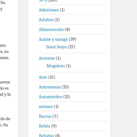
90's
(100)
 Su
 y
Adicciones
(1)
Adultos
(2)
Alimentación
(8)
Anime y manga
(39)
ento
Saint Seiya
(27)
s, su
onas.
Arrestos
(1)
Mugshots
(1)
Arte
(15)
nuevos
Astronomía
(25)
ón es
d y la
Automóviles
(21)
aviones
(1)
Barcos
(7)
plo de
o. Su
Bebés
(9)
Bebidas
(8)