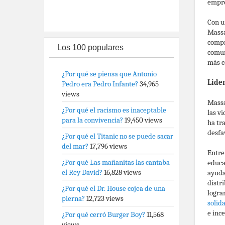
empre
Con u
Massa
compr
Los 100 populares
comun
más c
¿Por qué se piensa que Antonio
Lide
Pedro era Pedro Infante?
34,965
views
Massa
¿Por qué el racismo es inaceptable
las v
para la convivencia?
19,450 views
ha tr
desfa
¿Por qué el Titanic no se puede sacar
del mar?
17,796 views
Entre
¿Por qué Las mañanitas las cantaba
educa
el Rey David?
16,828 views
ayuda
distr
¿Por qué el Dr. House cojea de una
logra
pierna?
12,723 views
solid
e inc
¿Por qué cerró Burger Boy?
11,568
views