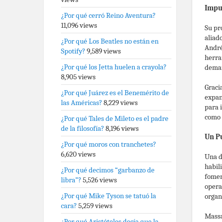
Impu
¿Por qué cerró Reino Aventura?
11,096 views
Su pr
aliad
¿Por qué Los Beatles no están en
André
Spotify?
9,589 views
herra
¿Por qué los Jetta huelen a crayola?
deman
8,905 views
Graci
¿Por qué Juárez es el Benemérito de
expan
las Américas?
8,229 views
para 
como 
¿Por qué Tales de Mileto es el padre
de la filosofía?
8,196 views
Un Pu
¿Por qué moros con tranchetes?
6,620 views
Una d
habil
¿Por qué decimos “garbanzo de
fomen
libra”?
5,526 views
opera
¿Por qué Mike Tyson se tatuó la
organ
cara?
5,259 views
Massa
¿Por qué Aristóteles decía que la