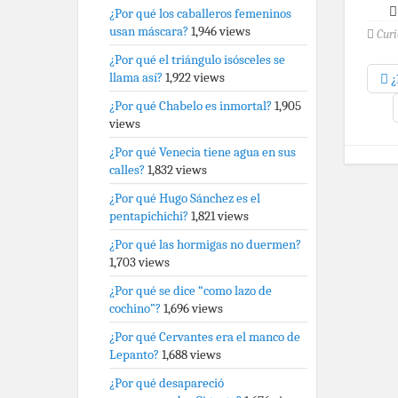
¿Por qué los caballeros femeninos
usan máscara?
1,946 views
Curi
¿Por qué el triángulo isósceles se
llama así?
1,922 views
¿
¿Por qué Chabelo es inmortal?
1,905
views
¿Por qué Venecia tiene agua en sus
calles?
1,832 views
¿Por qué Hugo Sánchez es el
pentapichichi?
1,821 views
¿Por qué las hormigas no duermen?
1,703 views
¿Por qué se dice “como lazo de
cochino”?
1,696 views
¿Por qué Cervantes era el manco de
Lepanto?
1,688 views
¿Por qué desapareció