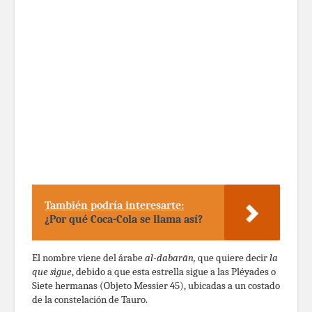
También podría interesarte:
¿Por qué Coca-Cola se llama así?
El nombre viene del árabe
al-dabarān,
que quiere decir
la
que sigue
, debido a que esta estrella sigue a las Pléyades o
Siete hermanas (Objeto Messier 45), ubicadas a un costado
de la constelación de Tauro.