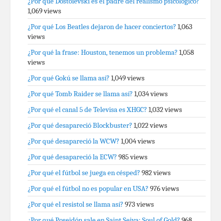
¿Por qué Dostoievski es el padre del realismo psicológico?
1,069 views
¿Por qué Los Beatles dejaron de hacer conciertos?
1,063
views
¿Por qué la frase: Houston, tenemos un problema?
1,058
views
¿Por qué Gokú se llama así?
1,049 views
¿Por qué Tomb Raider se llama así?
1,034 views
¿Por qué el canal 5 de Televisa es XHGC?
1,032 views
¿Por qué desapareció Blockbuster?
1,022 views
¿Por qué desapareció la WCW?
1,004 views
¿Por qué desapareció la ECW?
985 views
¿Por qué el fútbol se juega en césped?
982 views
¿Por qué el fútbol no es popular en USA?
976 views
¿Por qué el resistol se llama así?
973 views
¿Por qué Poseidón sale en Saint Seiya: Soul of Gold?
968