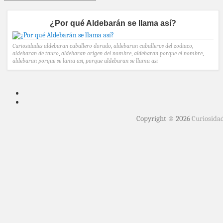
¿Por qué Aldebarán se llama así?
Curiosidades
aldebaran caballero dorado
,
aldebaran caballeros del zodiaco
,
aldebaran de tauro
,
aldebaran origen del nombre
,
aldebaran porque el nombre
,
aldebaran porque se lama asi
,
porque aldebaran se llama asi
Copyright © 2026
Curiosida