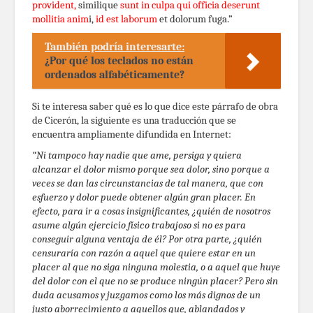
provident,
similique
sunt in culpa qui officia deserunt
mollitia anim
i,
id est laborum
et dolorum fuga.”
También podría interesarte:
¿Por qué los teclados no están
ordenados alfabéticamente?
Si te interesa saber qué es lo que dice este párrafo de obra
de Cicerón, la siguiente es una traducción que se
encuentra ampliamente difundida en Internet:
“Ni tampoco hay nadie que ame, persiga y quiera
alcanzar el dolor mismo porque sea dolor, sino porque a
veces se dan las circunstancias de tal manera, que con
esfuerzo y dolor puede obtener algún gran placer. En
efecto, para ir a cosas insignificantes, ¿quién de nosotros
asume algún ejercicio físico trabajoso si no es para
conseguir alguna ventaja de él? Por otra parte, ¿quién
censuraría con razón a aquel que quiere estar en un
placer al que no siga ninguna molestia, o a aquel que huye
del dolor con el que no se produce ningún placer? Pero sin
duda acusamos y juzgamos como los más dignos
de un
justo aborrecimiento a aquellos que, ablandados y