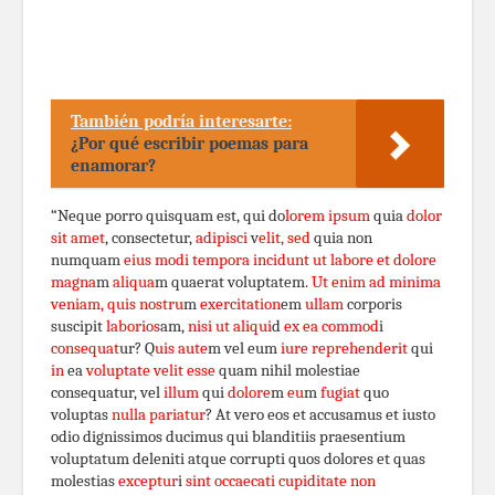
También podría interesarte:
¿Por qué escribir poemas para
enamorar?
“Neque porro quisquam est, qui do
lorem ipsum
quia
dolor
sit amet
, consectetur,
adipisci
v
elit, sed
quia non
numquam
eius modi tempora incidunt ut labore et dolore
magna
m
aliqua
m quaerat voluptatem.
Ut enim ad minima
veniam, quis nostru
m
exercitation
em
ullam
corporis
suscipit
laborios
am,
nisi ut aliqui
d
ex ea commod
i
consequat
ur? Q
uis aute
m vel eum
iure reprehenderit
qui
in
ea
voluptate velit esse
quam nihil molestiae
consequatur, vel
illum
qui
dolore
m
eu
m
fugiat
quo
voluptas
nulla pariatur
? At vero eos et accusamus et iusto
odio dignissimos ducimus qui blanditiis praesentium
voluptatum deleniti atque corrupti quos dolores et quas
molestias
exceptur
i
sint
occaecati cupiditate non