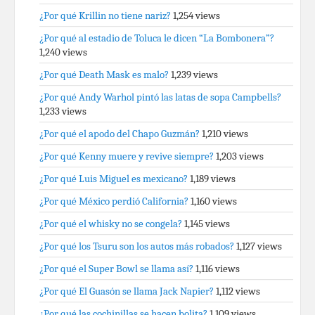
¿Por qué Krillin no tiene nariz?
1,254 views
¿Por qué al estadio de Toluca le dicen “La Bombonera”?
1,240 views
¿Por qué Death Mask es malo?
1,239 views
¿Por qué Andy Warhol pintó las latas de sopa Campbells?
1,233 views
¿Por qué el apodo del Chapo Guzmán?
1,210 views
¿Por qué Kenny muere y revive siempre?
1,203 views
¿Por qué Luis Miguel es mexicano?
1,189 views
¿Por qué México perdió California?
1,160 views
¿Por qué el whisky no se congela?
1,145 views
¿Por qué los Tsuru son los autos más robados?
1,127 views
¿Por qué el Super Bowl se llama así?
1,116 views
¿Por qué El Guasón se llama Jack Napier?
1,112 views
¿Por qué las cochinillas se hacen bolita?
1,109 views