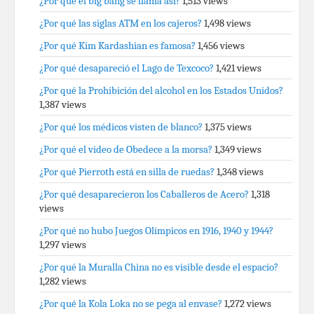
¿Por qué el big bang se llama así?
1,513 views
¿Por qué las siglas ATM en los cajeros?
1,498 views
¿Por qué Kim Kardashian es famosa?
1,456 views
¿Por qué desapareció el Lago de Texcoco?
1,421 views
¿Por qué la Prohibición del alcohol en los Estados Unidos?
1,387 views
¿Por qué los médicos visten de blanco?
1,375 views
¿Por qué el video de Obedece a la morsa?
1,349 views
¿Por qué Pierroth está en silla de ruedas?
1,348 views
¿Por qué desaparecieron los Caballeros de Acero?
1,318
views
¿Por qué no hubo Juegos Olímpicos en 1916, 1940 y 1944?
1,297 views
¿Por qué la Muralla China no es visible desde el espacio?
1,282 views
¿Por qué la Kola Loka no se pega al envase?
1,272 views