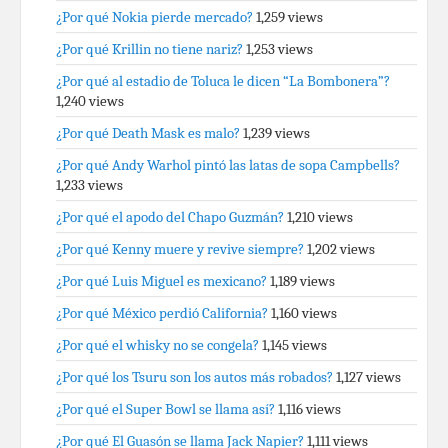
¿Por qué Nokia pierde mercado?
1,259 views
¿Por qué Krillin no tiene nariz?
1,253 views
¿Por qué al estadio de Toluca le dicen “La Bombonera”?
1,240 views
¿Por qué Death Mask es malo?
1,239 views
¿Por qué Andy Warhol pintó las latas de sopa Campbells?
1,233 views
¿Por qué el apodo del Chapo Guzmán?
1,210 views
¿Por qué Kenny muere y revive siempre?
1,202 views
¿Por qué Luis Miguel es mexicano?
1,189 views
¿Por qué México perdió California?
1,160 views
¿Por qué el whisky no se congela?
1,145 views
¿Por qué los Tsuru son los autos más robados?
1,127 views
¿Por qué el Super Bowl se llama así?
1,116 views
¿Por qué El Guasón se llama Jack Napier?
1,111 views