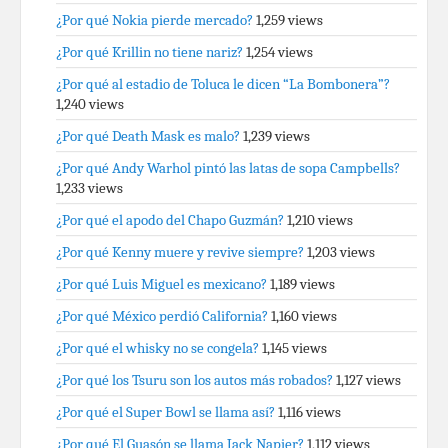
¿Por qué Nokia pierde mercado?
1,259 views
¿Por qué Krillin no tiene nariz?
1,254 views
¿Por qué al estadio de Toluca le dicen “La Bombonera”?
1,240 views
¿Por qué Death Mask es malo?
1,239 views
¿Por qué Andy Warhol pintó las latas de sopa Campbells?
1,233 views
¿Por qué el apodo del Chapo Guzmán?
1,210 views
¿Por qué Kenny muere y revive siempre?
1,203 views
¿Por qué Luis Miguel es mexicano?
1,189 views
¿Por qué México perdió California?
1,160 views
¿Por qué el whisky no se congela?
1,145 views
¿Por qué los Tsuru son los autos más robados?
1,127 views
¿Por qué el Super Bowl se llama así?
1,116 views
¿Por qué El Guasón se llama Jack Napier?
1,112 views