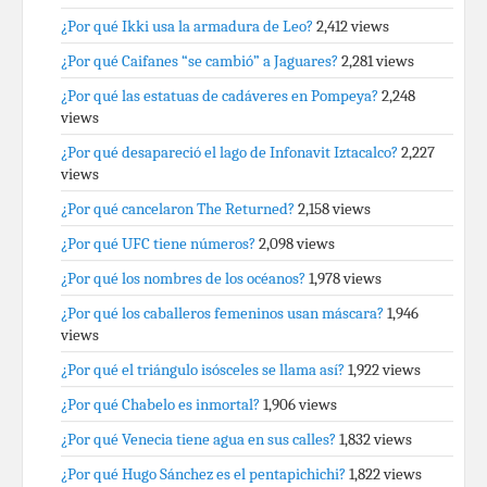
¿Por qué Ikki usa la armadura de Leo?
2,412 views
¿Por qué Caifanes “se cambió” a Jaguares?
2,281 views
¿Por qué las estatuas de cadáveres en Pompeya?
2,248
views
¿Por qué desapareció el lago de Infonavit Iztacalco?
2,227
views
¿Por qué cancelaron The Returned?
2,158 views
¿Por qué UFC tiene números?
2,098 views
¿Por qué los nombres de los océanos?
1,978 views
¿Por qué los caballeros femeninos usan máscara?
1,946
views
¿Por qué el triángulo isósceles se llama así?
1,922 views
¿Por qué Chabelo es inmortal?
1,906 views
¿Por qué Venecia tiene agua en sus calles?
1,832 views
¿Por qué Hugo Sánchez es el pentapichichi?
1,822 views