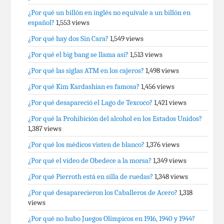
¿Por qué un billón en inglés no equivale a un billón en
español?
1,553 views
¿Por qué hay dos Sin Cara?
1,549 views
¿Por qué el big bang se llama así?
1,513 views
¿Por qué las siglas ATM en los cajeros?
1,498 views
¿Por qué Kim Kardashian es famosa?
1,456 views
¿Por qué desapareció el Lago de Texcoco?
1,421 views
¿Por qué la Prohibición del alcohol en los Estados Unidos?
1,387 views
¿Por qué los médicos visten de blanco?
1,376 views
¿Por qué el video de Obedece a la morsa?
1,349 views
¿Por qué Pierroth está en silla de ruedas?
1,348 views
¿Por qué desaparecieron los Caballeros de Acero?
1,318
views
¿Por qué no hubo Juegos Olímpicos en 1916, 1940 y 1944?