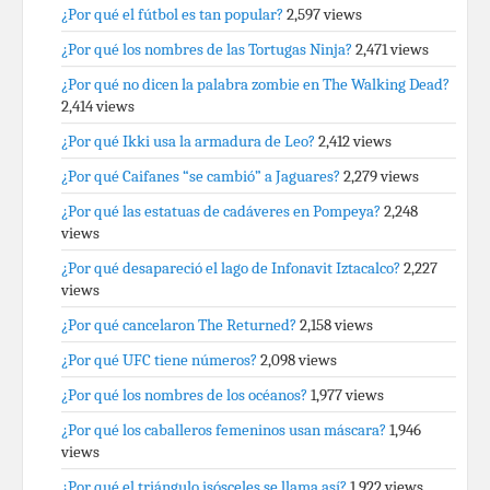
¿Por qué el fútbol es tan popular?
2,597 views
¿Por qué los nombres de las Tortugas Ninja?
2,471 views
¿Por qué no dicen la palabra zombie en The Walking Dead?
2,414 views
¿Por qué Ikki usa la armadura de Leo?
2,412 views
¿Por qué Caifanes “se cambió” a Jaguares?
2,279 views
¿Por qué las estatuas de cadáveres en Pompeya?
2,248
views
¿Por qué desapareció el lago de Infonavit Iztacalco?
2,227
views
¿Por qué cancelaron The Returned?
2,158 views
¿Por qué UFC tiene números?
2,098 views
¿Por qué los nombres de los océanos?
1,977 views
¿Por qué los caballeros femeninos usan máscara?
1,946
views
¿Por qué el triángulo isósceles se llama así?
1,922 views