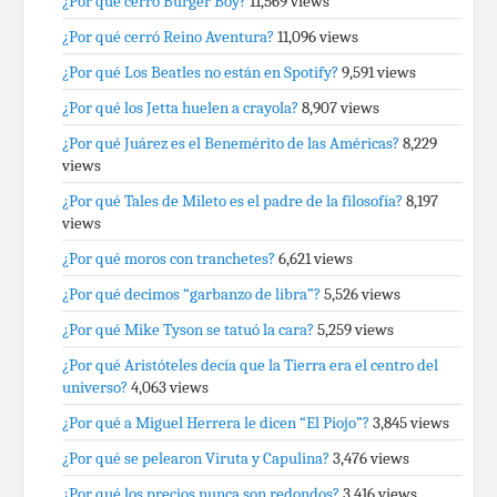
¿Por qué cerró Burger Boy?
11,569 views
¿Por qué cerró Reino Aventura?
11,096 views
¿Por qué Los Beatles no están en Spotify?
9,591 views
¿Por qué los Jetta huelen a crayola?
8,907 views
¿Por qué Juárez es el Benemérito de las Américas?
8,229
views
¿Por qué Tales de Mileto es el padre de la filosofía?
8,197
views
¿Por qué moros con tranchetes?
6,621 views
¿Por qué decimos “garbanzo de libra”?
5,526 views
¿Por qué Mike Tyson se tatuó la cara?
5,259 views
¿Por qué Aristóteles decía que la Tierra era el centro del
universo?
4,063 views
¿Por qué a Miguel Herrera le dicen “El Piojo”?
3,845 views
¿Por qué se pelearon Viruta y Capulina?
3,476 views
¿Por qué los precios nunca son redondos?
3,416 views