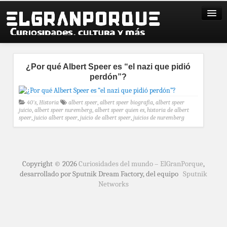
¿Por qué Albert Speer es “el nazi que pidió
perdón”?
40's
,
Historia
albert speer
,
albert speer biografia
,
albert speer
juicio
,
albert speer nuremberg
,
albert speer quien es
,
historia de albert
speer
,
juicio albert speer
,
juicio de albert speer
,
juicios de nuremberg
Copyright © 2026
Curiosidades del mundo – ElGranPorque
,
desarrollado por Sputnik Dream Factory, del equipo
Sputnik
Networks