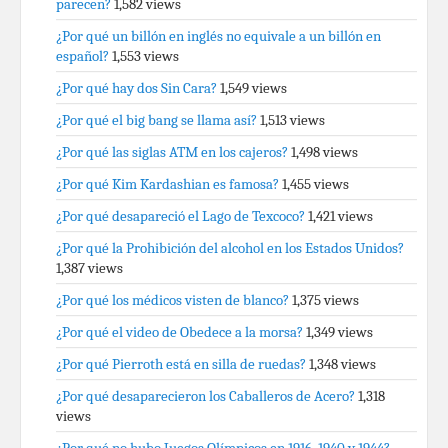
parecen?
1,582 views
¿Por qué un billón en inglés no equivale a un billón en
español?
1,553 views
¿Por qué hay dos Sin Cara?
1,549 views
¿Por qué el big bang se llama así?
1,513 views
¿Por qué las siglas ATM en los cajeros?
1,498 views
¿Por qué Kim Kardashian es famosa?
1,455 views
¿Por qué desapareció el Lago de Texcoco?
1,421 views
¿Por qué la Prohibición del alcohol en los Estados Unidos?
1,387 views
¿Por qué los médicos visten de blanco?
1,375 views
¿Por qué el video de Obedece a la morsa?
1,349 views
¿Por qué Pierroth está en silla de ruedas?
1,348 views
¿Por qué desaparecieron los Caballeros de Acero?
1,318
views