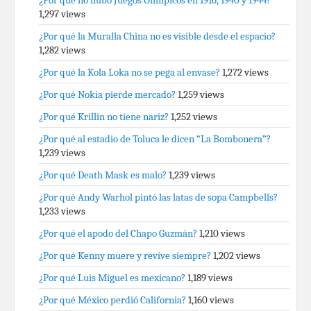
¿Por qué no hubo Juegos Olímpicos en 1916, 1940 y 1944?
1,297 views
¿Por qué la Muralla China no es visible desde el espacio?
1,282 views
¿Por qué la Kola Loka no se pega al envase?
1,272 views
¿Por qué Nokia pierde mercado?
1,259 views
¿Por qué Krillin no tiene nariz?
1,252 views
¿Por qué al estadio de Toluca le dicen “La Bombonera”?
1,239 views
¿Por qué Death Mask es malo?
1,239 views
¿Por qué Andy Warhol pintó las latas de sopa Campbells?
1,233 views
¿Por qué el apodo del Chapo Guzmán?
1,210 views
¿Por qué Kenny muere y revive siempre?
1,202 views
¿Por qué Luis Miguel es mexicano?
1,189 views
¿Por qué México perdió California?
1,160 views