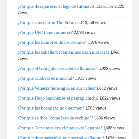
¿Por qué desapareció el lago de Infonavit Iztacalco?
2,225
views
¿Por qué cancelaron The Returned?
2,158 views
¿Por qué UFC tiene números?
2,098 views
¿Por qué los nombres de los océanos?
1,976 views
¿Por qué los caballeros femeninos usan máscara?
1,946
views
¿Por qué el triángulo isósceles se llama así?
1,922 views
¿Por qué Chabelo es inmortal?
1,905 views
¿Por qué Venecia tiene agua en sus calles?
1,832 views
¿Por qué Hugo Sánchez es el pentapichichi?
1,822 views
¿Por qué las hormigas no duermen?
1,703 views
¿Por qué se dice “como lazo de cochino”?
1,696 views
¿Por qué Cervantes era el manco de Lepanto?
1,688 views
¿Por qué desapareció supermercados Gigante?
1,676 views