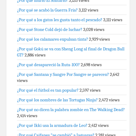
¿Por qué murió El Solitario?
3,133 views
¿Por qué se acabó la Guerra Fría?
3,112 views
¿Por qué a los gatos les gusta tanto el pescado?
3,111 views
¿Por qué Stone Cold dejó de luchar?
3,028 views
¿Por qué los calamares expulsan tinta?
2,929 views
¿Por qué Gokú se va con Sheng Long al final de Dragon Ball
GT?
2,886 views
¿Por qué desapareció la Ruta-100?
2,698 views
¿Por qué Santana y Sangre Por Sangre se parecen?
2,642
views
¿Por qué el fútbol es tan popular?
2,597 views
¿Por qué los nombres de las Tortugas Ninja?
2,472 views
¿Por qué no dicen la palabra zombie en The Walking Dead?
2,414 views
¿Por qué Ikki usa la armadura de Leo?
2,412 views
¿Por qué Caifanes “se cambió” a Jaguares?
2,281 views