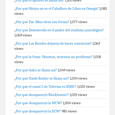
¿Por qué el ajedrez se llama así?
1,101 views
¿Por qué Shiryu no es el Caballero de Libra en Omega?
1,083
views
¿Por qué Pac-Man tiene esa forma?
1,077 views
¿Por qué Dostoievski es el padre del realismo psicológico?
1,069 views
¿Por qué Los Beatles dejaron de hacer conciertos?
1,063
views
¿Por qué la frase: Houston, tenemos un problema?
1,058
views
¿Por qué Gokú se llama así?
1,049 views
¿Por qué Tomb Raider se llama así?
1,034 views
¿Por qué el canal 5 de Televisa es XHGC?
1,032 views
¿Por qué desapareció Blockbuster?
1,022 views
¿Por qué desapareció la WCW?
1,004 views
¿Por qué desapareció la ECW?
985 views