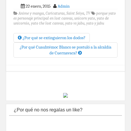
22 enero, 2015
Admin
Anime y manga
,
Caricaturas
,
Saint Seiya
,
TV
porque yato
es personaje principal en lost canvas
,
unicorn yato
,
yato de
unicornio
,
yato the lost canvas
,
yato vs jabu
,
yato y jabu
¿Por qué se extinguieron los dodos?
¿Por qué Cuauhtémoc Blanco se postuló a la alcaldía
de Cuernavaca?
¿Por qué no nos regalas un like?