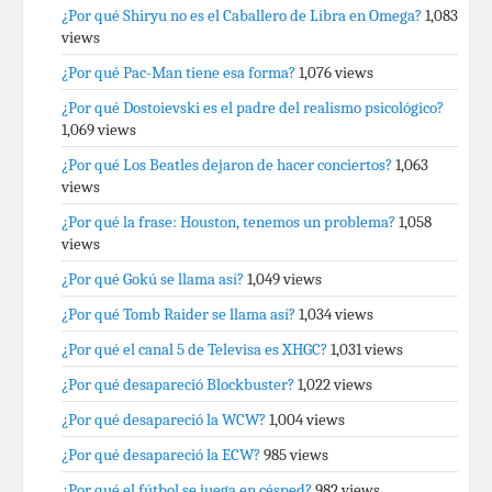
¿Por qué Shiryu no es el Caballero de Libra en Omega?
1,083
views
¿Por qué Pac-Man tiene esa forma?
1,076 views
¿Por qué Dostoievski es el padre del realismo psicológico?
1,069 views
¿Por qué Los Beatles dejaron de hacer conciertos?
1,063
views
¿Por qué la frase: Houston, tenemos un problema?
1,058
views
¿Por qué Gokú se llama así?
1,049 views
¿Por qué Tomb Raider se llama así?
1,034 views
¿Por qué el canal 5 de Televisa es XHGC?
1,031 views
¿Por qué desapareció Blockbuster?
1,022 views
¿Por qué desapareció la WCW?
1,004 views
¿Por qué desapareció la ECW?
985 views
¿Por qué el fútbol se juega en césped?
982 views