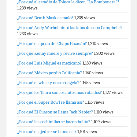
¿Por qué al estadio de Toluca le dicen “La Bombonera”?
1,239 views
¿Por qué Death Mask es malo?
1,239 views
¿Por qué Andy Warhol pintó las latas de sopa Campbells?
1,233 views
¿Por qué el apodo del Chapo Guzmán?
1,210 views
¿Por qué Kenny muere y revive siempre?
1,202 views
¿Por qué Luis Miguel es mexicano?
1,189 views
¿Por qué México perdió California?
1,160 views
¿Por qué el whisky no se congela?
1,145 views
¿Por qué los Tsuru son los autos más robados?
1,127 views
¿Por qué el Super Bowl se llama así?
1,116 views
¿Por qué El Guasón se llama Jack Napier?
1,110 views
¿Por qué las cochinillas se hacen bolita?
1,109 views
¿Por qué el ajedrez se llama así?
1,101 views