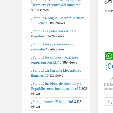
¿R
Tierra era el centro del universo?
4,063 views
come
¿Por qué a Miguel Herrera le dicen
“El Piojo”?
3,845 views
¿Por qué se pelearon Viruta y
Capulina?
3,476 views
¿Por qué los precios nunca son
redondos?
3,416 views
¿Por qué los canales mexicanos
empiezan con XH?
3,389 views
¡C
¿Por qué La Naranja Mecánica se
llama así?
3,311 views
¿Por qué las ideas de Iturbide y la
Eti
República eran incompatibles?
3,302
ese n
views
¿Por qué murió El Solitario?
3,133
¿
views