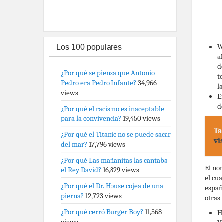
W
Los 100 populares
a
d
¿Por qué se piensa que Antonio
t
Pedro era Pedro Infante?
34,966
l
views
E
d
¿Por qué el racismo es inaceptable
para la convivencia?
19,450 views
Ta
¿Por qué el Titanic no se puede sacar
vi
del mar?
17,796 views
¿Por qué Las mañanitas las cantaba
El no
el Rey David?
16,829 views
el cu
¿Por qué el Dr. House cojea de una
españ
pierna?
12,723 views
otras
¿Por qué cerró Burger Boy?
11,568
H
views