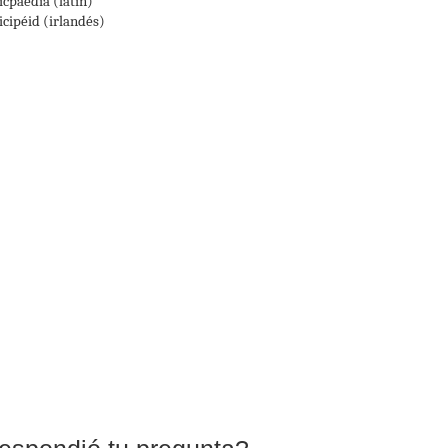
icpaedia (latín)
icipéid (irlandés)