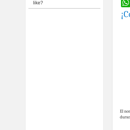
like?
¡C
El no
duran