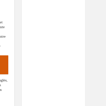
et
ente
ntre
e
nglés,
n
en