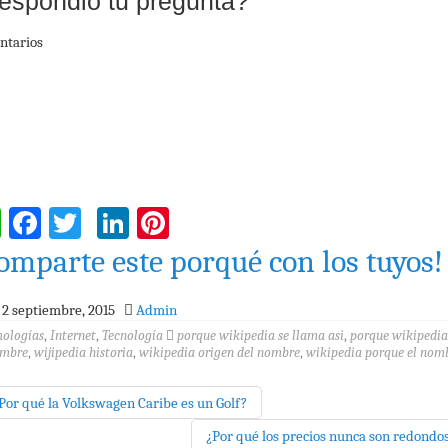
espondió tu pregunta?
ntarios
WhatsApp
Facebook
Twitter
LinkedIn
Pinterest
omparte este porqué con los tuyos!
2 septiembre, 2015
Admin
mologías
,
Internet
,
Tecnología
porque wikipedia se llama asi
,
porque wikipedia
ombre
,
wijipedia historia
,
wikipedia origen del nombre
,
wikipedia porque el nom
Por qué la Volkswagen Caribe es un Golf?
¿Por qué los precios nunca son redondo