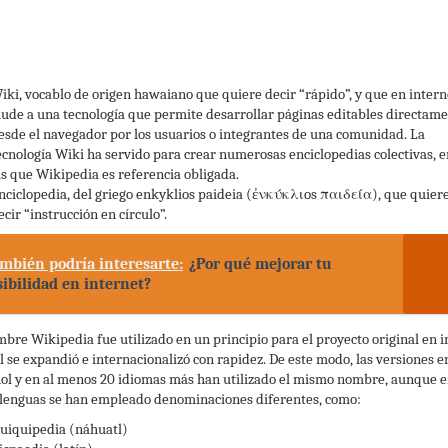
iki, vocablo de origen hawaiano que quiere decir “rápido”, y que en intern
lude a una tecnología que permite desarrollar páginas editables directam
esde el navegador por los usuarios o integrantes de una comunidad. La
ecnología Wiki ha servido para crear numerosas enciclopedias colectivas, e
as que Wikipedia es referencia obligada.
nciclopedia, del griego enkyklios paideia (ἐνκύκλιos παιδεία), que quier
ecir “instrucción en círculo”.
mbién podría interesarte:
¿Por qué mejorar tu
sibilidad en internet?
mbre Wikipedia fue utilizado en un principio para el proyecto original en i
al se expandió e internacionalizó con rapidez. De este modo, las versiones e
ol y en al menos 20 idiomas más han utilizado el mismo nombre, aunque 
 lenguas se han empleado denominaciones diferentes, como:
uiquipedia (náhuatl)