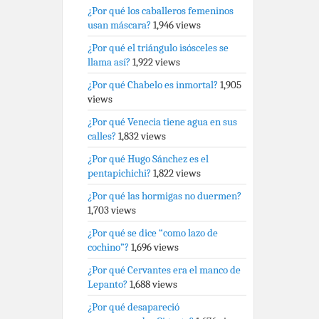
¿Por qué los caballeros femeninos
usan máscara?
1,946 views
¿Por qué el triángulo isósceles se
llama así?
1,922 views
¿Por qué Chabelo es inmortal?
1,905
views
¿Por qué Venecia tiene agua en sus
calles?
1,832 views
¿Por qué Hugo Sánchez es el
pentapichichi?
1,822 views
¿Por qué las hormigas no duermen?
1,703 views
¿Por qué se dice “como lazo de
cochino”?
1,696 views
¿Por qué Cervantes era el manco de
Lepanto?
1,688 views
¿Por qué desapareció