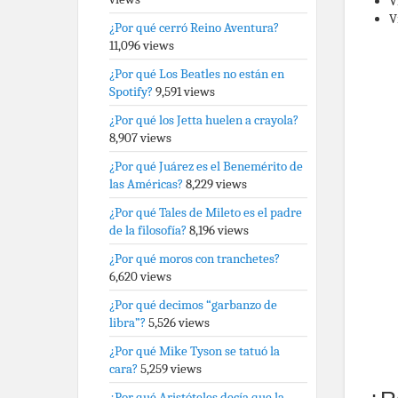
V
V
¿Por qué cerró Reino Aventura?
11,096 views
¿Por qué Los Beatles no están en
Spotify?
9,591 views
¿Por qué los Jetta huelen a crayola?
8,907 views
¿Por qué Juárez es el Benemérito de
las Américas?
8,229 views
¿Por qué Tales de Mileto es el padre
de la filosofía?
8,196 views
¿Por qué moros con tranchetes?
6,620 views
¿Por qué decimos “garbanzo de
libra”?
5,526 views
¿Por qué Mike Tyson se tatuó la
cara?
5,259 views
¿Por qué Aristóteles decía que la