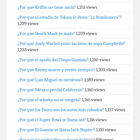
¿Por qué Krillin no tiene nariz?
1,251 views
¿Por qué al estadio de Toluca le dicen “La Bombonera”?
1,239 views
¿Por qué Death Mask es malo?
1,239 views
¿Por qué Andy Warhol pintó las latas de sopa Campbells?
1,233 views
¿Por qué el apodo del Chapo Guzmán?
1,210 views
¿Por qué Kenny muere y revive siempre?
1,202 views
¿Por qué Luis Miguel es mexicano?
1,189 views
¿Por qué México perdió California?
1,160 views
¿Por qué el whisky no se congela?
1,145 views
¿Por qué los Tsuru son los autos más robados?
1,127 views
¿Por qué el Super Bowl se llama así?
1,116 views
¿Por qué El Guasón se llama Jack Napier?
1,110 views
¿Por qué las cochinillas se hacen bolita?
1,108 views