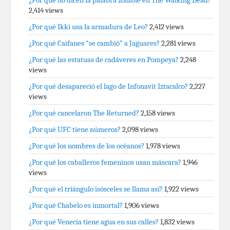
¿Por qué no dicen la palabra zombie en The Walking Dead?
2,414 views
¿Por qué Ikki usa la armadura de Leo?
2,412 views
¿Por qué Caifanes “se cambió” a Jaguares?
2,281 views
¿Por qué las estatuas de cadáveres en Pompeya?
2,248
views
¿Por qué desapareció el lago de Infonavit Iztacalco?
2,227
views
¿Por qué cancelaron The Returned?
2,158 views
¿Por qué UFC tiene números?
2,098 views
¿Por qué los nombres de los océanos?
1,978 views
¿Por qué los caballeros femeninos usan máscara?
1,946
views
¿Por qué el triángulo isósceles se llama así?
1,922 views
¿Por qué Chabelo es inmortal?
1,906 views
¿Por qué Venecia tiene agua en sus calles?
1,832 views