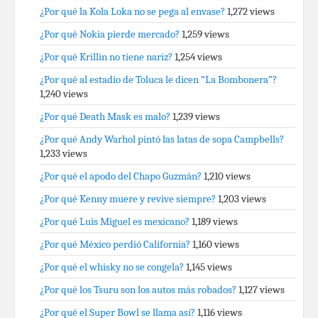
¿Por qué la Kola Loka no se pega al envase?
1,272 views
¿Por qué Nokia pierde mercado?
1,259 views
¿Por qué Krillin no tiene nariz?
1,254 views
¿Por qué al estadio de Toluca le dicen “La Bombonera”?
1,240 views
¿Por qué Death Mask es malo?
1,239 views
¿Por qué Andy Warhol pintó las latas de sopa Campbells?
1,233 views
¿Por qué el apodo del Chapo Guzmán?
1,210 views
¿Por qué Kenny muere y revive siempre?
1,203 views
¿Por qué Luis Miguel es mexicano?
1,189 views
¿Por qué México perdió California?
1,160 views
¿Por qué el whisky no se congela?
1,145 views
¿Por qué los Tsuru son los autos más robados?
1,127 views
¿Por qué el Super Bowl se llama así?
1,116 views