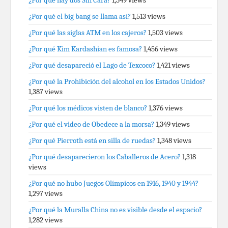
¿Por qué hay dos Sin Cara?
1,549 views
¿Por qué el big bang se llama así?
1,513 views
¿Por qué las siglas ATM en los cajeros?
1,503 views
¿Por qué Kim Kardashian es famosa?
1,456 views
¿Por qué desapareció el Lago de Texcoco?
1,421 views
¿Por qué la Prohibición del alcohol en los Estados Unidos?
1,387 views
¿Por qué los médicos visten de blanco?
1,376 views
¿Por qué el video de Obedece a la morsa?
1,349 views
¿Por qué Pierroth está en silla de ruedas?
1,348 views
¿Por qué desaparecieron los Caballeros de Acero?
1,318
views
¿Por qué no hubo Juegos Olímpicos en 1916, 1940 y 1944?
1,297 views
¿Por qué la Muralla China no es visible desde el espacio?
1,282 views