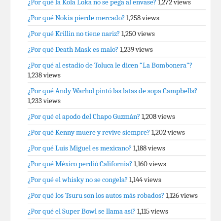
¿Por qué la Kola Loka no se pega al envase?
1,272 views
¿Por qué Nokia pierde mercado?
1,258 views
¿Por qué Krillin no tiene nariz?
1,250 views
¿Por qué Death Mask es malo?
1,239 views
¿Por qué al estadio de Toluca le dicen “La Bombonera”?
1,238 views
¿Por qué Andy Warhol pintó las latas de sopa Campbells?
1,233 views
¿Por qué el apodo del Chapo Guzmán?
1,208 views
¿Por qué Kenny muere y revive siempre?
1,202 views
¿Por qué Luis Miguel es mexicano?
1,188 views
¿Por qué México perdió California?
1,160 views
¿Por qué el whisky no se congela?
1,144 views
¿Por qué los Tsuru son los autos más robados?
1,126 views
¿Por qué el Super Bowl se llama así?
1,115 views