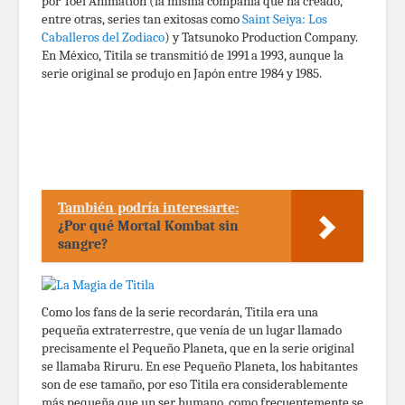
por Toei Animation (la misma compañía que ha creado,
entre otras, series tan exitosas como
Saint Seiya: Los
Caballeros del Zodiaco
) y Tatsunoko Production Company.
En México, Titila se transmitió de 1991 a 1993, aunque la
serie original se produjo en Japón entre 1984 y 1985.
También podría interesarte:
¿Por qué Mortal Kombat sin
sangre?
Como los fans de la serie recordarán, Titila era una
pequeña extraterrestre, que venía de un lugar llamado
precisamente el Pequeño Planeta, que en la serie original
se llamaba Riruru. En ese Pequeño Planeta, los habitantes
son de ese tamaño, por eso Titila era considerablemente
más pequeña que un ser humano, como frecuentemente se