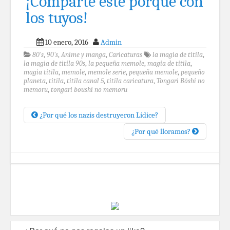
¡Comparte este porqué con
los tuyos!
10 enero, 2016
Admin
80's
,
90's
,
Anime y manga
,
Caricaturas
la magia de titila
,
la magia de titila 90s
,
la pequeña memole
,
magia de titila
,
magia titila
,
memole
,
memole serie
,
pequeña memole
,
pequeño
planeta
,
titila
,
titila canal 5
,
titila caricatura
,
Tongari Bōshi no
memoru
,
tongari boushi no memoru
¿Por qué los nazis destruyeron Lídice?
¿Por qué lloramos?