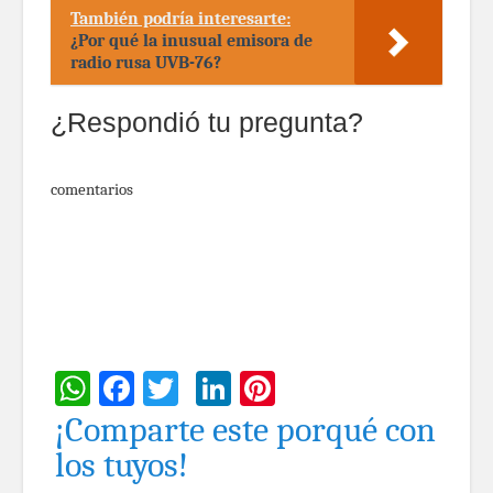
También podría interesarte:
¿Por qué la inusual emisora de
radio rusa UVB-76?
¿Respondió tu pregunta?
comentarios
WhatsApp
Facebook
Twitter
LinkedIn
Pinterest
¡Comparte este porqué con
los tuyos!