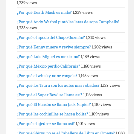
1,239 views
¿Por qué Death Mask es malo?
1,239 views
¿Por qué Andy Warhol pintó las latas de sopa Campbells?
1,233 views
¿Por qué el apodo del Chapo Guzmán?
1,210 views
¿Por qué Kenny muere y revive siempre?
1,202 views
¿Por qué Luis Miguel es mexicano?
1,189 views
¿Por qué México perdió California?
1,160 views
¿Por qué el whisky no se congela?
1,145 views
¿Por qué los Tsuru son los autos más robados?
1,127 views
¿Por qué el Super Bowl se llama así?
1,116 views
¿Por qué El Guasón se llama Jack Napier?
1,110 views
¿Por qué las cochinillas se hacen bolita?
1,109 views
¿Por qué el ajedrez se llama así?
1,101 views
¿Por qué Shiryu no es el Caballero de Libra en Omega?
1,083