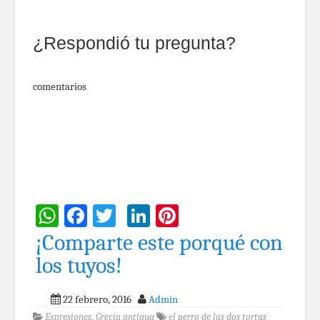
¿Respondió tu pregunta?
comentarios
WhatsApp
Facebook
Twitter
LinkedIn
Pinterest
¡Comparte este porqué con
los tuyos!
22 febrero, 2016
Admin
Expresiones
,
Grecia antigua
el perro de las dos tortas