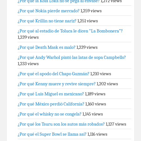
¿Por qué la Kola Loka no se pega al envase?
1,272 views
¿Por qué Nokia pierde mercado?
1,259 views
¿Por qué Krillin no tiene nariz?
1,251 views
¿Por qué al estadio de Toluca le dicen “La Bombonera”?
1,239 views
¿Por qué Death Mask es malo?
1,239 views
¿Por qué Andy Warhol pintó las latas de sopa Campbells?
1,233 views
¿Por qué el apodo del Chapo Guzmán?
1,210 views
¿Por qué Kenny muere y revive siempre?
1,202 views
¿Por qué Luis Miguel es mexicano?
1,189 views
¿Por qué México perdió California?
1,160 views
¿Por qué el whisky no se congela?
1,145 views
¿Por qué los Tsuru son los autos más robados?
1,127 views
¿Por qué el Super Bowl se llama así?
1,116 views