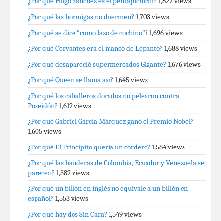
¿Por qué Hugo Sánchez es el pentapichichi?
1,822 views
¿Por qué las hormigas no duermen?
1,703 views
¿Por qué se dice “como lazo de cochino”?
1,696 views
¿Por qué Cervantes era el manco de Lepanto?
1,688 views
¿Por qué desapareció supermercados Gigante?
1,676 views
¿Por qué Queen se llama así?
1,645 views
¿Por qué los caballeros dorados no pelearon contra
Poseidón?
1,612 views
¿Por qué Gabriel García Márquez ganó el Premio Nobel?
1,605 views
¿Por qué El Principito quería un cordero?
1,584 views
¿Por qué las banderas de Colombia, Ecuador y Venezuela se
parecen?
1,582 views
¿Por qué un billón en inglés no equivale a un billón en
español?
1,553 views
¿Por qué hay dos Sin Cara?
1,549 views