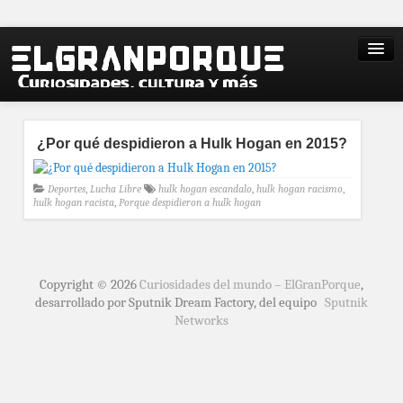
¿Por qué despidieron a Hulk Hogan en 2015?
Deportes
,
Lucha Libre
hulk hogan escandalo
,
hulk hogan racismo
,
hulk hogan racista
,
Porque despidieron a hulk hogan
Copyright © 2026
Curiosidades del mundo – ElGranPorque
,
desarrollado por Sputnik Dream Factory, del equipo
Sputnik
Networks