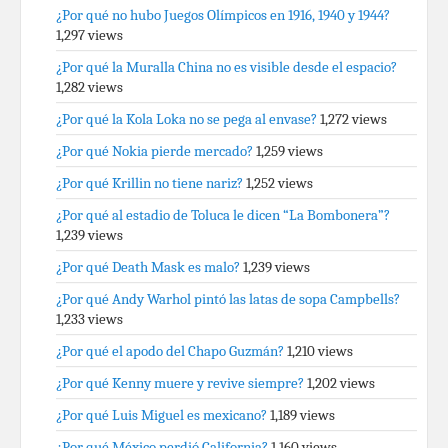
¿Por qué no hubo Juegos Olímpicos en 1916, 1940 y 1944?
1,297 views
¿Por qué la Muralla China no es visible desde el espacio?
1,282 views
¿Por qué la Kola Loka no se pega al envase?
1,272 views
¿Por qué Nokia pierde mercado?
1,259 views
¿Por qué Krillin no tiene nariz?
1,252 views
¿Por qué al estadio de Toluca le dicen “La Bombonera”?
1,239 views
¿Por qué Death Mask es malo?
1,239 views
¿Por qué Andy Warhol pintó las latas de sopa Campbells?
1,233 views
¿Por qué el apodo del Chapo Guzmán?
1,210 views
¿Por qué Kenny muere y revive siempre?
1,202 views
¿Por qué Luis Miguel es mexicano?
1,189 views
¿Por qué México perdió California?
1,160 views