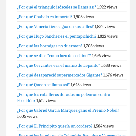
¿Por qué el triángulo isósceles se llama así?
1,922 views
¿Por qué Chabelo es inmortal?
1,905 views
¿Por qué Venecia tiene agua en sus calles?
1,832 views
¿Por qué Hugo Sánchez es el pentapichichi?
1,822 views
¿Por qué las hormigas no duermen?
1,703 views
¿Por qué se dice “como lazo de cochino”?
1,696 views
¿Por qué Cervantes era el manco de Lepanto?
1,688 views
¿Por qué desapareció supermercados Gigante?
1,676 views
¿Por qué Queen se llama así?
1,645 views
¿Por qué los caballeros dorados no pelearon contra
Poseidón?
1,612 views
¿Por qué Gabriel García Márquez ganó el Premio Nobel?
1,605 views
¿Por qué El Principito quería un cordero?
1,584 views
¿Por qué las banderas de Colombia, Ecuador y Venezuela se