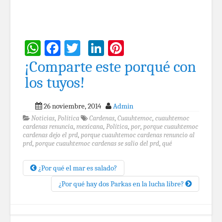
WhatsApp
Facebook
Twitter
LinkedIn
Pinterest
¡Comparte este porqué con
los tuyos!
26 noviembre, 2014
Admin
Noticias
,
Política
Cardenas
,
Cuauhtemoc
,
cuauhtemoc
cardenas renuncia
,
mexicana
,
Política
,
por
,
porque cuauhtemoc
cardenas dejo el prd
,
porque cuauhtemoc cardenas renuncio al
prd
,
porque cuauhtemoc cardenas se salio del prd
,
qué
¿Por qué el mar es salado?
¿Por qué hay dos Parkas en la lucha libre?