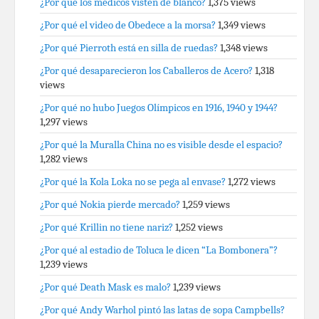
¿Por qué los médicos visten de blanco?
1,375 views
¿Por qué el video de Obedece a la morsa?
1,349 views
¿Por qué Pierroth está en silla de ruedas?
1,348 views
¿Por qué desaparecieron los Caballeros de Acero?
1,318
views
¿Por qué no hubo Juegos Olímpicos en 1916, 1940 y 1944?
1,297 views
¿Por qué la Muralla China no es visible desde el espacio?
1,282 views
¿Por qué la Kola Loka no se pega al envase?
1,272 views
¿Por qué Nokia pierde mercado?
1,259 views
¿Por qué Krillin no tiene nariz?
1,252 views
¿Por qué al estadio de Toluca le dicen “La Bombonera”?
1,239 views
¿Por qué Death Mask es malo?
1,239 views
¿Por qué Andy Warhol pintó las latas de sopa Campbells?