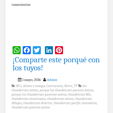
comentarios
WhatsApp
Facebook
Twitter
LinkedIn
Pinterest
¡Comparte este porqué con
los tuyos!
1 mayo, 2016
Admin
80's
,
Anime y manga
,
Caricaturas
,
Retro
,
TV
los
thundercats anime
,
porque los thundercats parecen anime
,
porque los thundercats parecian anime
,
thundercats 80s
,
thundercats americanos
,
thundercats anime
,
thundercats
dibujos
,
thundercats director
,
thundercats pacific animation
,
thundercats parecen anime