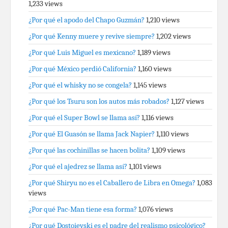
1,233 views
¿Por qué el apodo del Chapo Guzmán?
1,210 views
¿Por qué Kenny muere y revive siempre?
1,202 views
¿Por qué Luis Miguel es mexicano?
1,189 views
¿Por qué México perdió California?
1,160 views
¿Por qué el whisky no se congela?
1,145 views
¿Por qué los Tsuru son los autos más robados?
1,127 views
¿Por qué el Super Bowl se llama así?
1,116 views
¿Por qué El Guasón se llama Jack Napier?
1,110 views
¿Por qué las cochinillas se hacen bolita?
1,109 views
¿Por qué el ajedrez se llama así?
1,101 views
¿Por qué Shiryu no es el Caballero de Libra en Omega?
1,083
views
¿Por qué Pac-Man tiene esa forma?
1,076 views
¿Por qué Dostoievski es el padre del realismo psicológico?