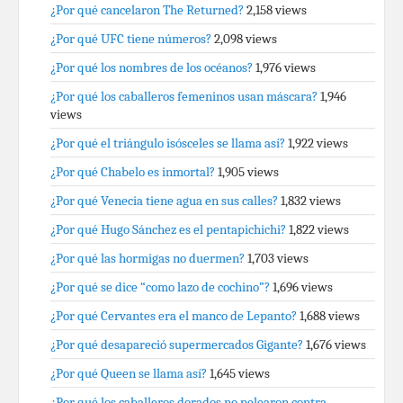
¿Por qué cancelaron The Returned?
2,158 views
¿Por qué UFC tiene números?
2,098 views
¿Por qué los nombres de los océanos?
1,976 views
¿Por qué los caballeros femeninos usan máscara?
1,946
views
¿Por qué el triángulo isósceles se llama así?
1,922 views
¿Por qué Chabelo es inmortal?
1,905 views
¿Por qué Venecia tiene agua en sus calles?
1,832 views
¿Por qué Hugo Sánchez es el pentapichichi?
1,822 views
¿Por qué las hormigas no duermen?
1,703 views
¿Por qué se dice “como lazo de cochino”?
1,696 views
¿Por qué Cervantes era el manco de Lepanto?
1,688 views
¿Por qué desapareció supermercados Gigante?
1,676 views
¿Por qué Queen se llama así?
1,645 views
¿Por qué los caballeros dorados no pelearon contra