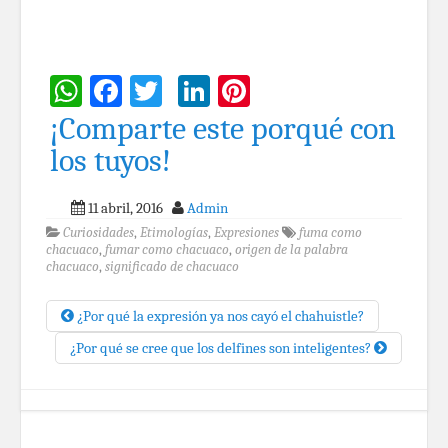
WhatsApp
Facebook
Twitter
LinkedIn
Pinterest
¡Comparte este porqué con
los tuyos!
11 abril, 2016
Admin
Curiosidades
,
Etimologías
,
Expresiones
fuma como
chacuaco
,
fumar como chacuaco
,
origen de la palabra
chacuaco
,
significado de chacuaco
¿Por qué la expresión ya nos cayó el chahuistle?
¿Por qué se cree que los delfines son inteligentes?