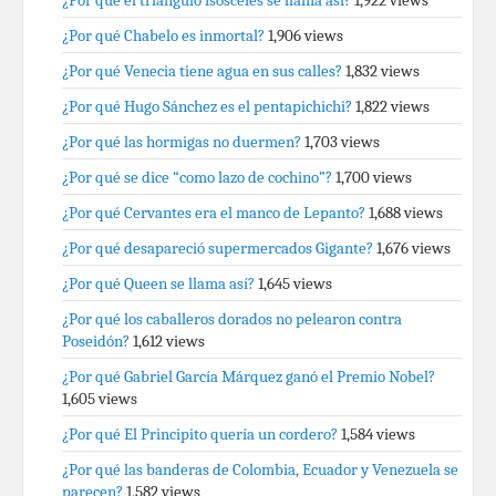
¿Por qué el triángulo isósceles se llama así?
1,922 views
¿Por qué Chabelo es inmortal?
1,906 views
¿Por qué Venecia tiene agua en sus calles?
1,832 views
¿Por qué Hugo Sánchez es el pentapichichi?
1,822 views
¿Por qué las hormigas no duermen?
1,703 views
¿Por qué se dice “como lazo de cochino”?
1,700 views
¿Por qué Cervantes era el manco de Lepanto?
1,688 views
¿Por qué desapareció supermercados Gigante?
1,676 views
¿Por qué Queen se llama así?
1,645 views
¿Por qué los caballeros dorados no pelearon contra
Poseidón?
1,612 views
¿Por qué Gabriel García Márquez ganó el Premio Nobel?
1,605 views
¿Por qué El Principito quería un cordero?
1,584 views
¿Por qué las banderas de Colombia, Ecuador y Venezuela se
parecen?
1,582 views