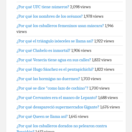
¿Por qué UFC tiene números?
2,098 views
¿Por qué los nombres de los océanos?
1,978 views
¿Por qué los caballeros femeninos usan máscara?
1,946
views
¿Por qué el triángulo isósceles se llama así?
1,922 views
¿Por qué Chabelo es inmortal?
1,906 views
¿Por qué Venecia tiene agua en sus calles?
1,832 views
¿Por qué Hugo Sánchez es el pentapichichi?
1,822 views
¿Por qué las hormigas no duermen?
1,703 views
¿Por qué se dice “como lazo de cochino”?
1,700 views
¿Por qué Cervantes era el manco de Lepanto?
1,688 views
¿Por qué desapareció supermercados Gigante?
1,676 views
¿Por qué Queen se llama así?
1,645 views
¿Por qué los caballeros dorados no pelearon contra
Poseidón?
1,612 views