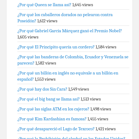
¿Por qué Queen se llama así?
1,645 views
¿Por qué los caballeros dorados no pelearon contra
Poseidón?
1,612 views
¿Por qué Gabriel García Márquez ganó el Premio Nobel?
1,605 views
¿Por qué El Principito quería un cordero?
1,584 views
¿Por qué las banderas de Colombia, Ecuador y Venezuela se
parecen?
1,582 views
¿Por qué un billón en inglés no equivale a un billón en
español?
1,553 views
¿Por qué hay dos Sin Cara?
1,549 views
¿Por qué el big bang se llama así?
1,513 views
¿Por qué las siglas ATM en los cajeros?
1,498 views
¿Por qué Kim Kardashian es famosa?
1,455 views
¿Por qué desapareció el Lago de Texcoco?
1,421 views
¿Por qué la Prohibición del alcohol en los Estados Unidos?