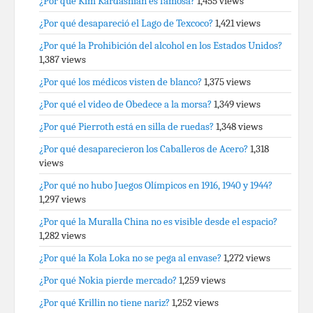
¿Por qué Kim Kardashian es famosa?
1,455 views
¿Por qué desapareció el Lago de Texcoco?
1,421 views
¿Por qué la Prohibición del alcohol en los Estados Unidos?
1,387 views
¿Por qué los médicos visten de blanco?
1,375 views
¿Por qué el video de Obedece a la morsa?
1,349 views
¿Por qué Pierroth está en silla de ruedas?
1,348 views
¿Por qué desaparecieron los Caballeros de Acero?
1,318
views
¿Por qué no hubo Juegos Olímpicos en 1916, 1940 y 1944?
1,297 views
¿Por qué la Muralla China no es visible desde el espacio?
1,282 views
¿Por qué la Kola Loka no se pega al envase?
1,272 views
¿Por qué Nokia pierde mercado?
1,259 views
¿Por qué Krillin no tiene nariz?
1,252 views