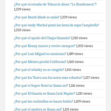
¿Por qué al estadio de Toluca le dicen “La Bombonera”?
1,239 views
¿Por qué Death Mask es malo?
1,239 views
¿Por qué Andy Warhol pintó las latas de sopa Campbells?
1,233 views
¿Por qué el apodo del Chapo Guzmán?
1,210 views
¿Por qué Kenny muere y revive siempre?
1,202 views
¿Por qué Luis Miguel es mexicano?
1,189 views
¿Por qué México perdió California?
1,160 views
¿Por qué el whisky no se congela?
1,145 views
¿Por qué los Tsuru son los autos más robados?
1,127 views
¿Por qué el Super Bowl se llama así?
1,116 views
¿Por qué El Guasón se llama Jack Napier?
1,110 views
¿Por qué las cochinillas se hacen bolita?
1,109 views
¿Por qué el ajedrez se llama así?
1,101 views