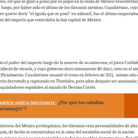
rico, rol que se ganó a pulso por su papel en la caída de México-Tenochtitlan
 luego, por haber sido el último de los tlatoanis mexicas. Cuauhtémoc, cuy
e quiere decir “el águila que se posó” en náhuatl, fue el último emperado
ani del imperio que controlaba la hoy capital de México.
ó el poder del imperio luego de la muerte de su antecesor, el joven Cuitlá
falleció de viruela, y cuyo gobierno duró únicamente 80 días), esto en el añ
 Oficialmente, Cuauhtémoc asumió el trono en febrero de 1521, mismo año 
ería derrotado y capturado en Tlatelolco, para años después ser asesinado
onquistadores españoles al mando de Hernán Cortés.
mbién podría interesarte:
¿Por qué los caballos
urasangre"?
 historia del México prehispánico, los tlatoanis eran personalidades de alta
quía, de hecho se encontraban en la cima del escalafón social de la nación
a, misma que a su vez controlaba a todos los pueblos circunvecinos. Por ello