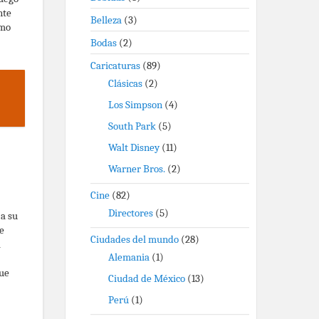
nte
Belleza
(3)
omo
Bodas
(2)
Caricaturas
(89)
Clásicas
(2)
Los Simpson
(4)
South Park
(5)
Walt Disney
(11)
Warner Bros.
(2)
Cine
(82)
Directores
(5)
a su
ue
Ciudades del mundo
(28)
a
Alemania
(1)
que
Ciudad de México
(13)
Perú
(1)