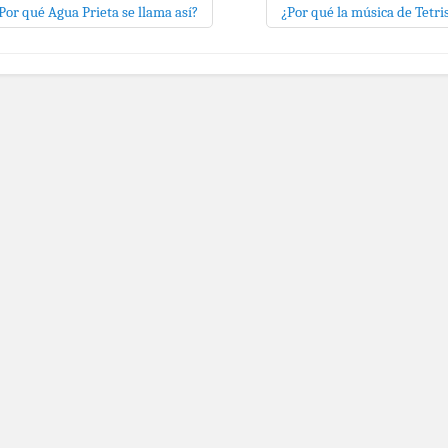
Por qué Agua Prieta se llama así?
¿Por qué la música de Tetri