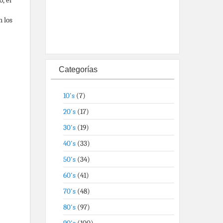
n los
Categorías
10's
(7)
20's
(17)
30's
(19)
40's
(33)
50's
(34)
60's
(41)
70's
(48)
80's
(97)