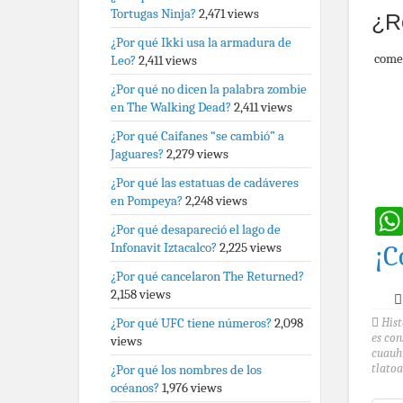
Tortugas Ninja?
2,471 views
¿R
¿Por qué Ikki usa la armadura de
come
Leo?
2,411 views
¿Por qué no dicen la palabra zombie
en The Walking Dead?
2,411 views
¿Por qué Caifanes “se cambió” a
Jaguares?
2,279 views
¿Por qué las estatuas de cadáveres
en Pompeya?
2,248 views
¿Por qué desapareció el lago de
Infonavit Iztacalco?
2,225 views
¡C
¿Por qué cancelaron The Returned?
2,158 views
¿Por qué UFC tiene números?
2,098
Hist
es con
views
cuauht
¿Por qué los nombres de los
tlato
océanos?
1,976 views