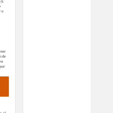
 y,
o
r o
huac
o de
en
 por
, el