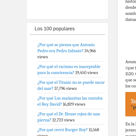
histó
desde
nombr
tlato
Los 100 populares
¿Por qué se piensa que Antonio
Pedro era Pedro Infante?
34,966
views
Asumi
¿Por qué el racismo es inaceptable
(que 
para la convivencia?
19,450 views
1520.
que s
¿Por qué el Titanic no se puede sacar
los c
del mar?
17,796 views
¿Por qué Las mañanitas las cantaba
Ta
el Rey David?
16,829 views
"p
¿Por qué el Dr. House cojea de una
pierna?
12,723 views
En la
¿Por qué cerró Burger Boy?
11,568
jerar
views
mexic