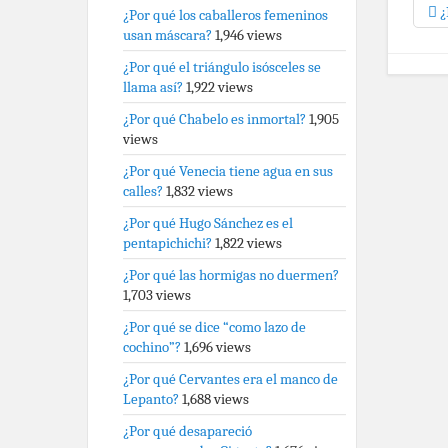
¿
¿Por qué los caballeros femeninos
usan máscara?
1,946 views
¿Por qué el triángulo isósceles se
llama así?
1,922 views
¿Por qué Chabelo es inmortal?
1,905
views
¿Por qué Venecia tiene agua en sus
calles?
1,832 views
¿Por qué Hugo Sánchez es el
pentapichichi?
1,822 views
¿Por qué las hormigas no duermen?
1,703 views
¿Por qué se dice “como lazo de
cochino”?
1,696 views
¿Por qué Cervantes era el manco de
Lepanto?
1,688 views
¿Por qué desapareció