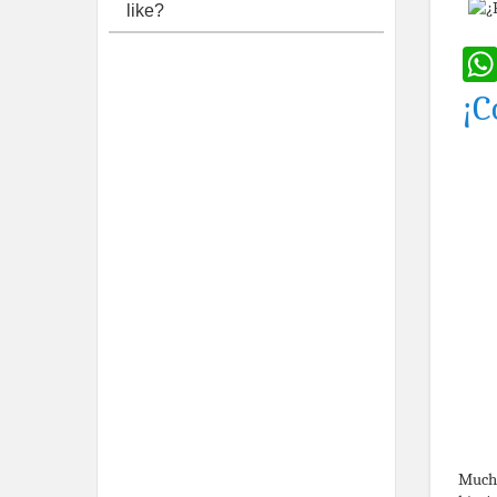
like?
¡C
Mucha