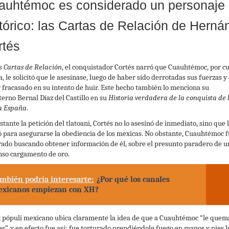
auhtémoc es considerado un personaje
tórico: las Cartas de Relación de Herná
rtés
s
Cartas de Relación
, el conquistador Cortés narró que Cuauhtémoc, por c
a, le solicitó que le asesinase, luego de haber sido derrotadas sus fuerzas y
 fracasado en su intento de huir. Este hecho también lo menciona su
terno Bernal Díaz del Castillo en su
Historia verdadera de la conquista de 
a España
.
tante la petición del tlatoani, Cortés no lo asesinó de inmediato, sino que 
zó para asegurarse la obediencia de los mexicas. No obstante, Cuauhtémoc 
rado buscando obtener información de él, sobre el presunto paradero de u
so cargamento de oro.
mbién podría interesarte:
¿Por qué los canales
xicanos empiezan con XH?
x pópuli mexicano ubica claramente la idea de que a Cuauhtémoc “le que
ies”, y en efecto fue así: fue torturado prendiéndole fuego en manos y pies 