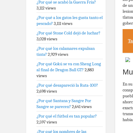
¿Por qué se acabó la Guerra Fría?
de un
3,112 views
lesio
tlato
¿Por qué a los gatos les gusta tanto el
gober
pescado?
3,111 views
¿Por qué Stone Cold dejó de luchar?
3,028 views
Ta
¿Por qué los calamares expulsan
tinta?
2,929 views
¿Por qué Gokú se va con Sheng Long
al final de Dragon Ball GT?
2,883
Mu
views
En su
¿Por qué desapareció la Ruta-100?
consp
2,698 views
pueblo
¿Por qué Santana y Sangre Por
ahorc
Sangre se parecen?
2,641 views
exact
trans
¿Por qué el fútbol es tan popular?
había
2,597 views
¿Por qué los nombres de las