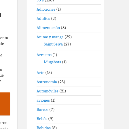
90's
(100)
Adicciones
(1)
n
Adultos
(2)
Alimentación
(8)
Anime y manga
(39)
uenta
 de
Saint Seiya
(27)
Arrestos
(1)
la
Mugshots
(1)
lo
Arte
(15)
fue
n
Astronomía
(25)
Automóviles
(21)
aviones
(1)
Barcos
(7)
Bebés
(9)
maron
Bebidas
(8)
luego