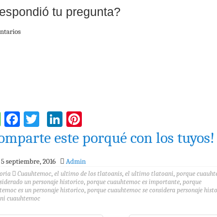
espondió tu pregunta?
ntarios
WhatsApp
Facebook
Twitter
LinkedIn
Pinterest
omparte este porqué con los tuyos!
5 septiembre, 2016
Admin
oria
Cuauhtemoc
,
el ultimo de los tlatoanis
,
el ultimo tlatoani
,
porque cuauh
siderado un personaje historico
,
porque cuauhtemoc es importante
,
porque
emoc es un personaje historico
,
porque cuauhtemoc se considera personaje histo
ani cuauhtemoc