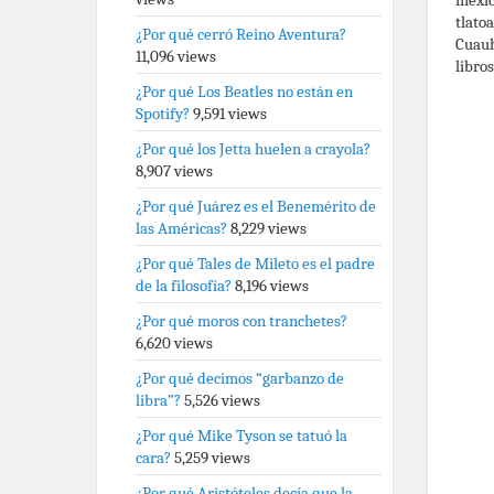
tlato
¿Por qué cerró Reino Aventura?
Cuauh
11,096 views
libros
¿Por qué Los Beatles no están en
Spotify?
9,591 views
¿Por qué los Jetta huelen a crayola?
8,907 views
¿Por qué Juárez es el Benemérito de
las Américas?
8,229 views
¿Por qué Tales de Mileto es el padre
de la filosofía?
8,196 views
¿Por qué moros con tranchetes?
6,620 views
¿Por qué decimos “garbanzo de
libra”?
5,526 views
¿Por qué Mike Tyson se tatuó la
cara?
5,259 views
¿Por qué Aristóteles decía que la