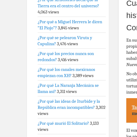
Cu
Tierra era el centro del universo?
4,063 views
his
¿Por qué a Miguel Herrera le dicen
Co
“El Piojo”?
3,845 views
¿Por qué se pelearon Viruta y
En su
Capulina?
3,476 views
propi
haber
¿Por qué los precios nunca son
subal
redondos?
3,416 views
Nuev
¿Por qué los canales mexicanos
No obs
empiezan con XH?
3,389 views
utili
¿Por qué La Naranja Mecánica se
tortu
llama así?
3,311 views
inmen
¿Por qué las ideas de Iturbide y la
Ta
República eran incompatibles?
3,302
me
views
¿Por qué murió El Solitario?
3,133
views
El vo
los p