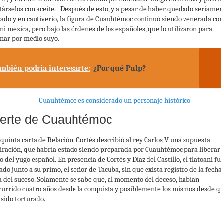
társelos con aceite. Después de esto, y a pesar de haber quedado seriame
nado y en cautiverio, la figura de Cuauhtémoc continuó siendo venerada c
ani mexica, pero bajo las órdenes de los españoles, que lo utilizaron para
nar por medio suyo.
mbién podría interesarte:
¿Por qué Pulp?
erte de Cuauhtémoc
 quinta carta de Relación, Cortés describió al rey Carlos V una supuesta
iración, que habría estado siendo preparada por Cuauhtémoc para liberar 
 del yugo español. En presencia de Cortés y Díaz del Castillo, el tlatoani f
ado junto a su primo, el señor de Tacuba, sin que exista registro de la fech
a del suceso. Solamente se sabe que, al momento del deceso, habían
currido cuatro años desde la conquista y posiblemente los mismos desde 
 sido torturado.