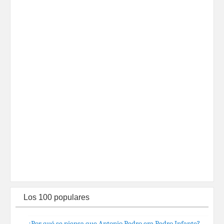
Los 100 populares
¿Por qué se piensa que Antonio Pedro era Pedro Infante?