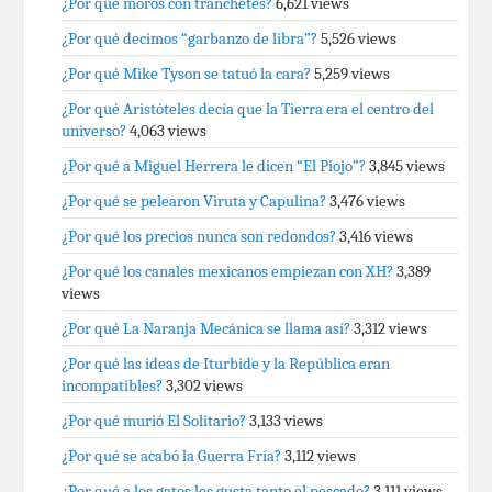
¿Por qué moros con tranchetes?
6,621 views
¿Por qué decimos “garbanzo de libra”?
5,526 views
¿Por qué Mike Tyson se tatuó la cara?
5,259 views
¿Por qué Aristóteles decía que la Tierra era el centro del
universo?
4,063 views
¿Por qué a Miguel Herrera le dicen “El Piojo”?
3,845 views
¿Por qué se pelearon Viruta y Capulina?
3,476 views
¿Por qué los precios nunca son redondos?
3,416 views
¿Por qué los canales mexicanos empiezan con XH?
3,389
views
¿Por qué La Naranja Mecánica se llama así?
3,312 views
¿Por qué las ideas de Iturbide y la República eran
incompatibles?
3,302 views
¿Por qué murió El Solitario?
3,133 views
¿Por qué se acabó la Guerra Fría?
3,112 views
¿Por qué a los gatos les gusta tanto el pescado?
3,111 views