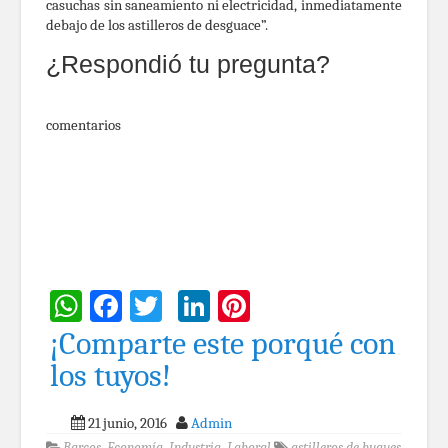
casuchas sin saneamiento ni electricidad, inmediatamente
debajo de los astilleros de desguace”.
¿Respondió tu pregunta?
comentarios
WhatsApp
Facebook
Twitter
LinkedIn
Pinterest
¡Comparte este porqué con
los tuyos!
21 junio, 2016
Admin
Barcos
,
Economía
,
Industria
,
Laboral
astilleros de buques