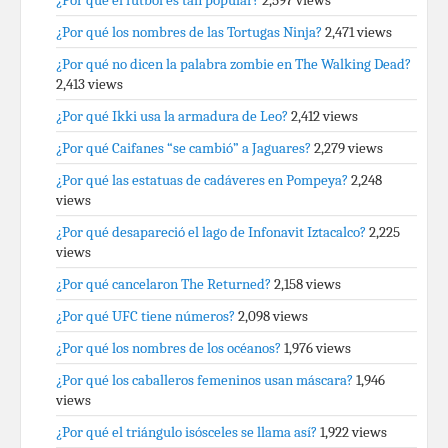
¿Por qué el fútbol es tan popular?
2,597 views
¿Por qué los nombres de las Tortugas Ninja?
2,471 views
¿Por qué no dicen la palabra zombie en The Walking Dead?
2,413 views
¿Por qué Ikki usa la armadura de Leo?
2,412 views
¿Por qué Caifanes “se cambió” a Jaguares?
2,279 views
¿Por qué las estatuas de cadáveres en Pompeya?
2,248
views
¿Por qué desapareció el lago de Infonavit Iztacalco?
2,225
views
¿Por qué cancelaron The Returned?
2,158 views
¿Por qué UFC tiene números?
2,098 views
¿Por qué los nombres de los océanos?
1,976 views
¿Por qué los caballeros femeninos usan máscara?
1,946
views
¿Por qué el triángulo isósceles se llama así?
1,922 views