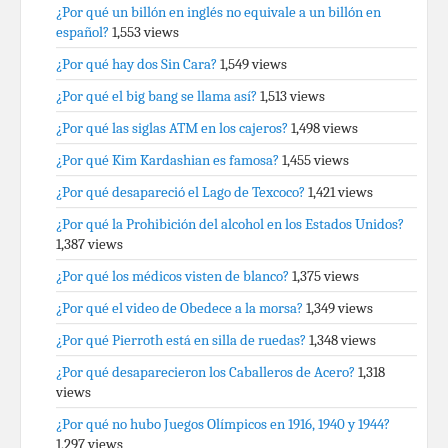
¿Por qué un billón en inglés no equivale a un billón en
español?
1,553 views
¿Por qué hay dos Sin Cara?
1,549 views
¿Por qué el big bang se llama así?
1,513 views
¿Por qué las siglas ATM en los cajeros?
1,498 views
¿Por qué Kim Kardashian es famosa?
1,455 views
¿Por qué desapareció el Lago de Texcoco?
1,421 views
¿Por qué la Prohibición del alcohol en los Estados Unidos?
1,387 views
¿Por qué los médicos visten de blanco?
1,375 views
¿Por qué el video de Obedece a la morsa?
1,349 views
¿Por qué Pierroth está en silla de ruedas?
1,348 views
¿Por qué desaparecieron los Caballeros de Acero?
1,318
views
¿Por qué no hubo Juegos Olímpicos en 1916, 1940 y 1944?
1,297 views