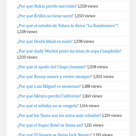
¿Por qué Nokia pierde mercado?
1,258 views
¿Por qué Krillin no tiene nariz?
1,250 views
¿Por qué al estadio de Toluca le dicen “La Bombonera”?
1,238 views
¿Por qué Death Mask es malo?
1,238 views
¿Por qué Andy Warhol pintó las latas de sopa Campbells?
1,233 views
¿Por qué el apodo del Chapo Guzmán?
1,208 views
¿Por qué Kenny muere y revive siempre?
1,202 views
¿Por qué Luis Miguel es mexicano?
1,188 views
¿Por qué México perdió California?
1,160 views
¿Por qué el whisky no se congela?
1,144 views
¿Por qué los Tsuru son los autos más robados?
1,124 views
¿Por qué el Super Bowl se llama así?
1,115 views
¿Por qué El Guasón se llama Jack Napier?
1,110 views