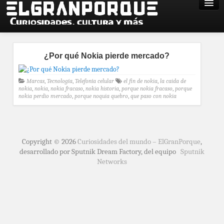
¿Por qué Nokia pierde mercado?
Marcas
,
Tecnología
,
Telefonía celular
el fin de nokia
,
la caida de
nokia
,
nokia
,
nokia fracaso
,
nokia historia
,
porque nokia fracaso
,
porque
nokia perdio mercado
,
porque noquia quebro
,
que paso con nokia
Copyright © 2026
Curiosidades del mundo – ElGranPorque
,
desarrollado por Sputnik Dream Factory, del equipo
Sputnik
Networks