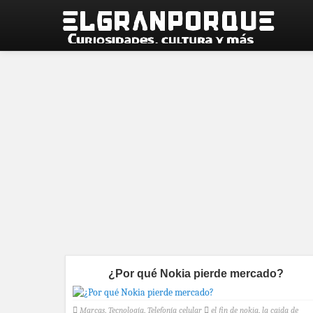
¿Por qué Nokia pierde mercado?
Marcas
,
Tecnología
,
Telefonía celular
el fin de nokia
,
la caida de